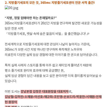
2. 지방줄기세포의 모든 것, 365mc 지방줄기세포센터 전문 서적 출간!
“지방, 정말 없애야만 하는 존재일까요?”
365mc지방줄기세포센터가 20년간 지방을 연구하며 발견한 새로운 가능성을
담은 전문 서적
『지방줄기세포, 뱃살 속에 숨은 젊음의 비밀』을 출간했습니다! 🎉
전세계적으로 지방줄기세포에 대한 관심이 나날이 높아지는 가운데,
365mc가 오랜 시간 지방 하나만 연구하며 축적해온 노하우와
의료진의 다양한 실제 임상 경험에 대한 이야기를 한 권으로 담아냈습니다.
특히 실제 사례자 스토리를 통해 아주 쉽고 재미있게 풀어냈기 때문에
평소 줄기세포 원리와 효과에 대해 궁금했던 분,
실제 임상 경험이 담긴 내용을 보고 싶은 분이라면 더욱 흥미롭게 읽어보실 수
있습니다.
이번 도서는
강남본점 김정은 대표원장을 대표저자
로,
김남철•김하진•소재용•이선호•채규희•조민영•손보드리•박윤찬•서재원•안재
현 원장이