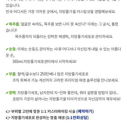
있습니다.
전국 어디서든 가장 가까운 곳에서, 지방줄기셀 커스텀샷을 경험해보세요.
✔목주름
: 얼굴은 속여도, 목주름 보면 나이 못 속인다? 이제는 그 공식, 틀렸
습니다!
목주름까지 되돌리는 강력한 재생력, 지방줄기세포로 관리하세요.
✔손등
: 이제는 손등도 관리하는 시대! 어디서나 자신있게 내밀 수 있는 아름다
운 손,
365mc지방줄기세포센터에서 시작하세요!
✔무릎
: 혈액/골수보다 250만배나 많은 지방줄기세포로
조직 회복과 기능 개선까지 고려한 프리미엄 재생 솔루션을 만나보세요.
✔정력
: 지방줄기세포, 남자한테 지~인짜 좋은데, 뭐라 설명할 방법이 없네...
호랑이 기운이 살아나는 지방줄기셀 타이거샷으로 자신감까지 채우세요!
예약하기
👉 부위별 고민에 맞춘 1:1 커스터마이징 시술 (
)
1:1전화상담
👉 지방줄기세포로 완성하는 맞춤 재생 (
)