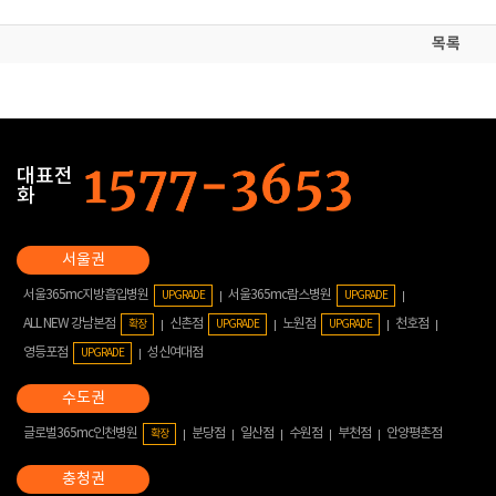
목록
대표전
화
서울365mc지방흡입병원
서울365mc람스병원
UPGRADE
UPGRADE
ALL NEW 강남본점
신촌점
노원점
천호점
확장
UPGRADE
UPGRADE
영등포점
성신여대점
UPGRADE
글로벌365mc인천병원
분당점
일산점
수원점
부천점
안양평촌점
확장