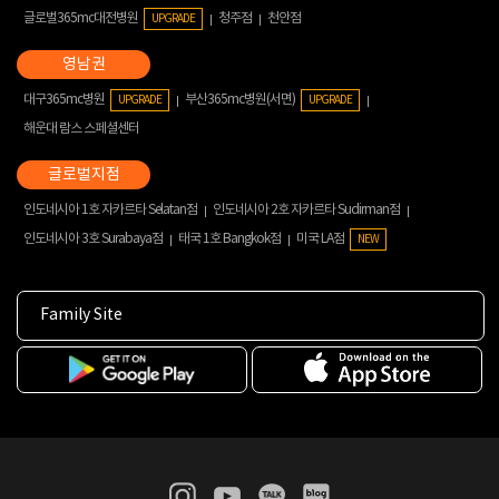
글로벌365mc대전병원
청주점
천안점
UPGRADE
대구365mc병원
부산365mc병원(서면)
UPGRADE
UPGRADE
해운대 람스 스페셜센터
인도네시아 1호 자카르타 Selatan점
인도네시아 2호 자카르타 Sudirman점
인도네시아 3호 Surabaya점
태국 1호 Bangkok점
미국 LA점
NEW
Family Site