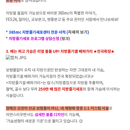
공동 저자
로 참여했습니다.
지방을 젊음의 가능성으로 바라본 365mc의 특별한 이야기,
YES24, 알라딘, 교보문고, 영풍문고 등 주요 온라인 서점에서 만나보세요!
자세히 보기
* 365mc 지방줄기세포센터 전문 서적 (
)
* 지방줄기세포 프로그램 상담신청 (
링크
)
3. 배는 파고 가슴은 리얼 볼륨 UP! 지방줄기셀 배파가리 ★전국확장★
보형물없이 오직 내 지방으로만 완성하는 자연 그대로의 내 가슴,
지방줄기셀 배파가리 가능지점이 전국 확장되었습니다!🎉
<지방줄기셀 배파가리>는 람스/지방흡입으로 지방을 추출하여,
혈액, 골수 보다 무려
250만 배 많은 지방줄기세포
와 함께 가슴에 이식하는
시술입니다.
정해진 모양의 인공 보형물이 아닌, 내 체형에 맞춘 1:1 커스텀 시술
로
자연스러우면서도
섬세한 볼륨 디자인
이 가능해,
'가슴성형의 새로운 기준'으로 불리고 있습니다. 😉