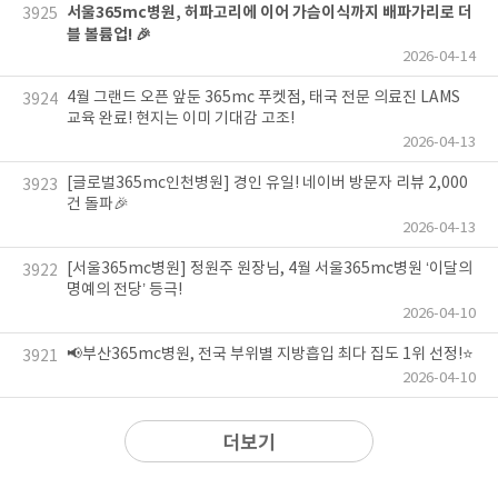
서울365mc병원, 허파고리에 이어 가슴이식까지 배파가리로 더
3925
블 볼륨업! 🎉
2026-04-14
4월 그랜드 오픈 앞둔 365mc 푸켓점, 태국 전문 의료진 LAMS
3924
교육 완료! 현지는 이미 기대감 고조!
2026-04-13
[글로벌365mc인천병원] 경인 유일! 네이버 방문자 리뷰 2,000
3923
건 돌파🎉
2026-04-13
[서울365mc병원] 정원주 원장님, 4월 서울365mc병원 ‘이달의
3922
명예의 전당’ 등극!
2026-04-10
📢부산365mc병원, 전국 부위별 지방흡입 최다 집도 1위 선정!⭐
3921
2026-04-10
더보기