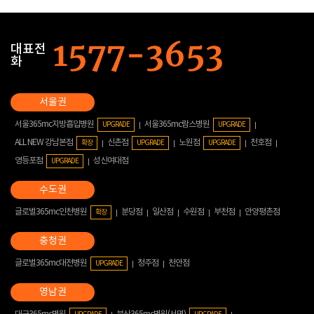
대표전
화
서울365mc지방흡입병원
서울365mc람스병원
UPGRADE
UPGRADE
ALL NEW 강남본점
신촌점
노원점
천호점
확장
UPGRADE
UPGRADE
영등포점
성신여대점
UPGRADE
글로벌365mc인천병원
분당점
일산점
수원점
부천점
안양평촌점
확장
글로벌365mc대전병원
청주점
천안점
UPGRADE