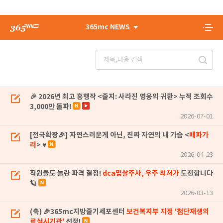
365mc NEWS
🎉 2026년 최고 흥행작 <줄지: 사라진 영웅의 귀환> 누적 조회수
3,000만 돌파!
2026-07-01
[전국확장🎉] 자연스러운게 아닌, 진짜 자연의 내 가슴 <
배파가
리
> ♥
2026-04-23
직원들도 놀란 파격 결정!
dca밉살주사, 우주 최저가
도전합니다
🪐
2026-03-13
(축) 🎉365mc지방줄기세포센터
보건복지부 지정 '첨단재생의
료실시기관'
선정!