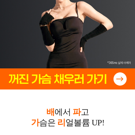
*365mc 실제 사례자
배
에서
파
고
가
슴은
리
얼볼륨 UP!