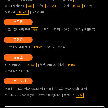
ALL NEW 강남본점
신촌점
노원점
천호점
확장
UPGRADE
UPGRADE
영등포점
성신여대점
UPGRADE
글로벌365mc인천병원
분당점
일산점
수원점
부천점
안양평촌점
확장
글로벌365mc대전병원
청주점
천안점
UPGRADE
대구365mc병원
부산365mc병원(서면)
UPGRADE
UPGRADE
해운대 람스 스페셜센터
인도네시아 1호 자카르타 Selatan점
인도네시아 2호 자카르타 Sudirman점
인도네시아 3호 Surabaya점
태국 1호 Bangkok점
미국 LA점
NEW