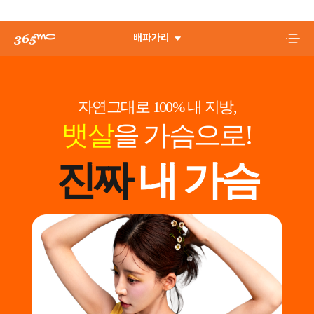
배파가리
자연그대로 100% 내 지방,
뱃살
을 가슴으로!
진짜
내 가슴