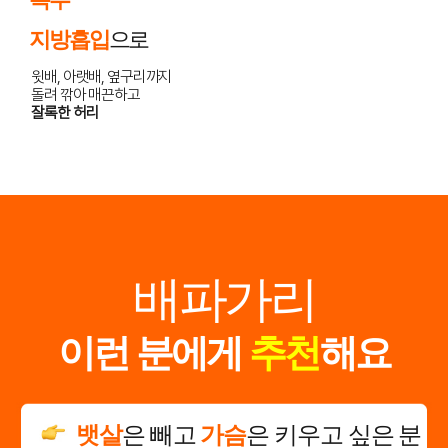
지방흡입
으로
윗배, 아랫배, 옆구리까지
돌려 깎아 매끈하고
잘록한 허리
배파가리
이런 분에게
추천
해요
뱃살
은 빼고
가슴
은 키우고 싶은 분