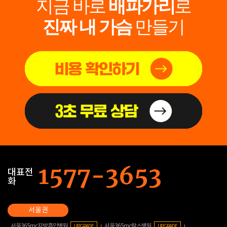
지금 바로
배파가리
로
진짜 내 가슴
만들기
대표전
화
서울365mc지방흡입병원
서울365mc람스병원
UPGRADE
UPGRADE