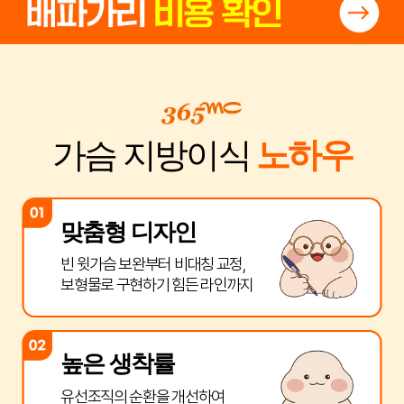
가슴 지방이식
노하우
맞춤형 디자인
빈 윗가슴 보완부터 비대칭 교정,
보형물로 구현하기 힘든 라인까지
높은 생착률
유선조직의 순환을 개선하여