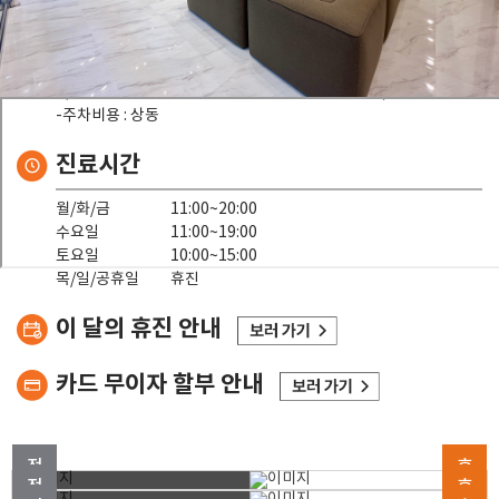
-귀가 시 데스크에 차량번호 말씀해주시면 주차 등록 해드립니다.
공영주차장
-위치 : 서현역 환승 공영 주차장으로 검색
(주소명 : 경기 성남시 분당구 황새울로360번길 43)
-주차비용 : 상동
진료시간
월/화/금
11:00~20:00
수요일
11:00~19:00
토요일
10:00~15:00
목/일/공휴일
휴진
이 달의 휴진 안내
카드 무이자 할부 안내