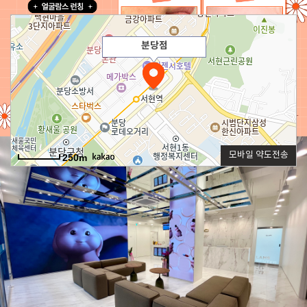
분당점
모바일 약도전송
250m
전화번호
031) 709-3652, 3653
주차안내
병원 주차장
-위치 : 병원 건물 내 주차타워 (대형,SUV차량 불가)
-주차비용 : 시술시간 내 무료주차 (약국 조제 시간 미지원)