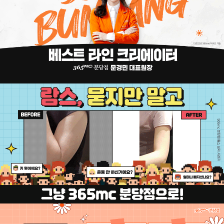
람스로 진짜 빼세요!
2024 365mc 체중감량률 전국 1위 지점
2022 365mc 람스 부문 베스트 라인 크리에이터 <문경민 대표원장>
2022 365mc 시술 및 람스 숙련도 우수/ 고객칭찬 최다 지점
서현역 1번 출구에서 단 1분이면 도착!
* 365mc 전국 네트워크 지점 내 순위
주소
경기도 성남시 분당구 서현동 247-5 광림프라자4층
서현역 1번, 5번 출구 (AK 플라자 5번 게이트)에서 직진
자라 옆 건물(광림프라자) 401호, 402호 (도보 1분거리)
네이버 맵
카카오 맵
구글 맵
티 맵