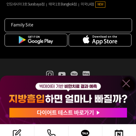
인도네시아 3호 Surabaya점
태국 1호 Bangkok점
미국 LA점
NEW
Family Site
365mc 병·의원 이용약관
홈페이지 이용약관
개인정보처리방침
비급여진료수가
증명서발급
인재채용
(주)365mcㅣ서울특별시 서초구 서초대로52길 7, 3~4층(서초동, 제일빌딩)
120-87-04354ㅣ김남철
COPYRIGHT(C) 2025 365mc. ALL RIGHTS RESERVED.