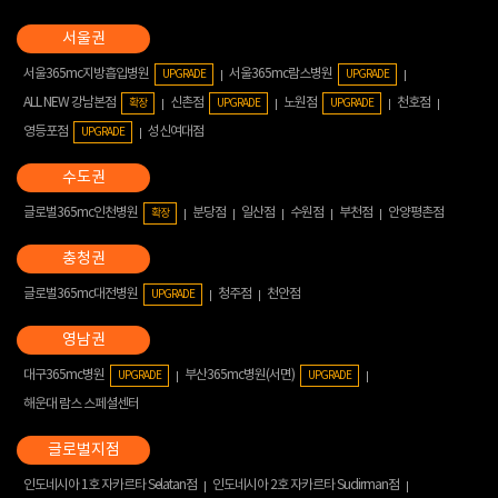
서울365mc지방흡입병원
서울365mc람스병원
UPGRADE
UPGRADE
ALL NEW 강남본점
신촌점
노원점
천호점
확장
UPGRADE
UPGRADE
영등포점
성신여대점
UPGRADE
글로벌365mc인천병원
분당점
일산점
수원점
부천점
안양평촌점
확장
글로벌365mc대전병원
청주점
천안점
UPGRADE
대구365mc병원
부산365mc병원(서면)
UPGRADE
UPGRADE
해운대 람스 스페셜센터
인도네시아 1호 자카르타 Selatan점
인도네시아 2호 자카르타 Sudirman점