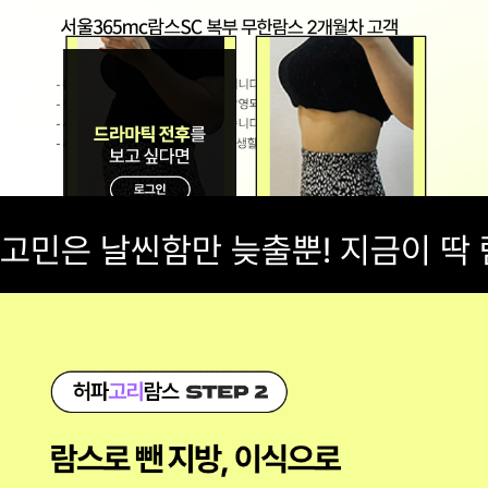
고민은 날씬함만 늦출뿐! 지금이 딱