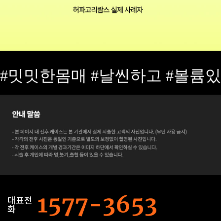
#밋밋한몸매 #날씬하고 #볼륨
대표전
화