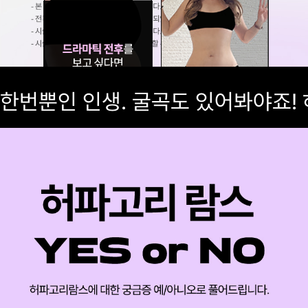
한번뿐인 인생. 굴곡도 있어봐야죠!