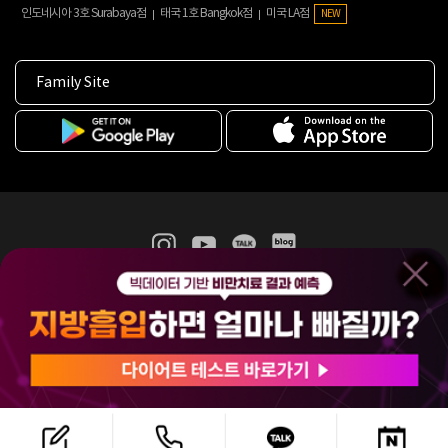
인도네시아 3호 Surabaya점
태국 1호 Bangkok점
미국 LA점
NEW
Family Site
365mc 병·의원 이용약관
홈페이지 이용약관
개인정보처리방침
비급여진료수가
증명서발급
인재채용
(주)365mcㅣ서울특별시 서초구 서초대로52길 7, 3~4층(서초동, 제일빌딩)
120-87-04354ㅣ김남철
COPYRIGHT(C) 2025 365mc. ALL RIGHTS RESERVED.