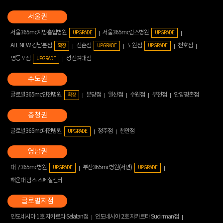
서울365mc지방흡입병원
서울365mc람스병원
UPGRADE
UPGRADE
ALL NEW 강남본점
신촌점
노원점
천호점
확장
UPGRADE
UPGRADE
영등포점
성신여대점
UPGRADE
글로벌365mc인천병원
분당점
일산점
수원점
부천점
안양평촌점
확장
글로벌365mc대전병원
청주점
천안점
UPGRADE
대구365mc병원
부산365mc병원(서면)
UPGRADE
UPGRADE
해운대 람스 스페셜센터
인도네시아 1호 자카르타 Selatan점
인도네시아 2호 자카르타 Sudirman점