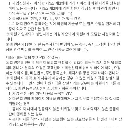
1. 가입신청자가 이 약관 제9조 제2항에 의하여 이전에 회원 자격을 상실한
적이 있는 경우(다만 제9조 제2항에 의한 회원자격 상실 후 의원의 회원 재
가입 승낙을 얻은 경우에는 예외로 합니다)
2. 등록내용에 허위, 기재누락, 오기가 있는 경우
3. 기타 회원으로 등록하는 것이 의원의 기술상 또는 업무 수행상 현저히 지
장이 있다고 판단하는 경우
③ 회원 가입계약의 성립시기는 의원의 승낙이 회원에게 도달한 시점으로 합
니다.
④ 회원은 제1항에 의한 등록사항에 변경이 있는 경우, 즉시 고객센터 > 회원
정보 변경 메뉴를 통하여 그 변경사항을 알려야 합니다.
제9조 (회원 탈퇴 및 자격의 상실 등)
① 회원은 의원에 언제든지 탈퇴를 요청할 수 있으며 의원은 즉시 회원 탈퇴를
처리합니다. 탈퇴의 요청은 고객센터 > 회원탈퇴 메뉴에서 하여야 하며, 요청
하는 자의 이름, 비밀번호, 주민등록번호, 해지사유 등을 기재하여야 합니다.
② 회원이 아래 각 호의 사유에 해당하는 경우, 의원은 회원 자격을 상실시킬
수 있습니다. 다만 의원이 회원자격을 상실시키는 경우에는 회원에게 이를 통
지하고, 회원 등록말소전에 소명할 기회를 부여합니다.
1. 가입 신청 시에 허위 내용을 등록한 경우
2. 다른 회원의 홈페이지 이용을 방해하거나 그 정보를 도용하는 등 질서를
위협하는 경우
3. 홈페이지 내에서 검증되지 않은 허위정보 및 기타 허락되지 않은 물품의
판매 행위를 하는 경우
4. 홈페이지를 허락되지 않은 진료행위 또는 진료행위를 위한 선전이나 비방
의 장소로 이용하는 경우