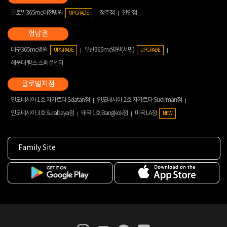
글로벌365mc대전병원
청주점
천안점
UPGRADE
대구365mc병원
부산365mc병원(서면)
UPGRADE
UPGRADE
해운대 람스 스페셜센터
인도네시아 1호 자카르타 Selatan점
인도네시아 2호 자카르타 Sudirman점
인도네시아 3호 Surabaya점
태국 1호 Bangkok점
미국 LA점
NEW
Family Site