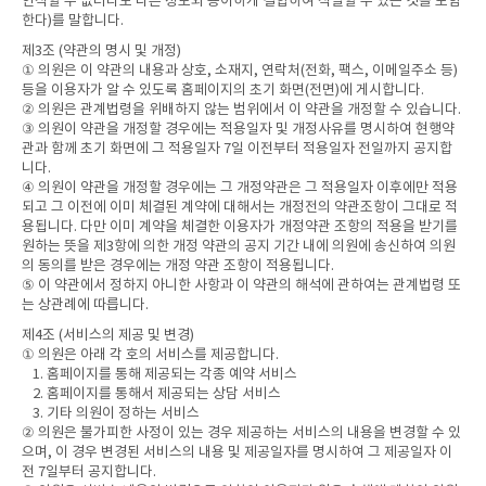
인식할 수 없더라도 다른 정보와 용이하게 결합하여 식별할 수 있는 것을 포함
한다)를 말합니다.
제3조 (약관의 명시 및 개정)
① 의원은 이 약관의 내용과 상호, 소재지, 연락처(전화, 팩스, 이메일주소 등)
등을 이용자가 알 수 있도록 홈페이지의 초기 화면(전면)에 게시합니다.
② 의원은 관계법령을 위배하지 않는 범위에서 이 약관을 개정할 수 있습니다.
③ 의원이 약관을 개정할 경우에는 적용일자 및 개정사유를 명시하여 현행약
관과 함께 초기 화면에 그 적용일자 7일 이전부터 적용일자 전일까지 공지합
니다.
④ 의원이 약관을 개정할 경우에는 그 개정약관은 그 적용일자 이후에만 적용
되고 그 이전에 이미 체결된 계약에 대해서는 개정전의 약관조항이 그대로 적
용됩니다. 다만 이미 계약을 체결한 이용자가 개정약관 조항의 적용을 받기를
원하는 뜻을 제3항에 의한 개정 약관의 공지 기간 내에 의원에 송신하여 의원
의 동의를 받은 경우에는 개정 약관 조항이 적용됩니다.
⑤ 이 약관에서 정하지 아니한 사항과 이 약관의 해석에 관하여는 관계법령 또
는 상관례에 따릅니다.
제4조 (서비스의 제공 및 변경)
① 의원은 아래 각 호의 서비스를 제공합니다.
1. 홈페이지를 통해 제공되는 각종 예약 서비스
2. 홈페이지를 통해서 제공되는 상담 서비스
3. 기타 의원이 정하는 서비스
② 의원은 불가피한 사정이 있는 경우 제공하는 서비스의 내용을 변경할 수 있
으며, 이 경우 변경된 서비스의 내용 및 제공일자를 명시하여 그 제공일자 이
전 7일부터 공지합니다.