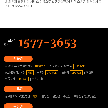
① 의원과 회원간에 서비스 이용으로 발생한 분쟁에 관한 소송은 의원에서 지
정한 법원으로 합니다.
대표전
화
서울365mc지방흡입병원
서울365mc람스병원
UPGRADE
UPGRADE
ALL NEW 강남본점
신촌점
노원점
천호점
확장
UPGRADE
UPGRADE
영등포점
성신여대점
UPGRADE
글로벌365mc인천병원
분당점
일산점
수원점
부천점
안양평촌점
확장