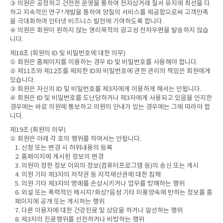
③ 의원은 공정하고 건전한 운영을 통하여 전자상거래 질서 유지에 최선을 다
하고 지속적인 연구?개발을 통하여 양질의 서비스를 제공함으로써 고객만족
을 극대화하여 인터넷 비즈니스 발전에 기여하도록 합니다.
④ 의원은 회원이 원하지 않는 영리목적의 광고성 전자우편을 발송하지 않습
니다.
제18조 (회원의 ID 및 비밀번호에 대한 의무)
① 회원은 홈페이지를 이용하는 경우 ID 및 비밀번호를 사용해야 합니다.
② 제11조와 제12조를 제외한 ID와 비밀번호에 관한 관리의 책임은 회원에게
있습니다.
③ 회원은 자신의 ID 및 비밀번호를 제3자에게 이용하게 해서는 안됩니다.
④ 회원은 ID 및 비밀번호를 도난당하거나 제3자에게 사용되고 있음을 인지한
경우에는 바로 의원에 통보하고 의원의 안내가 있는 경우에는 그에 따라야 합
니다.
제19조 (회원의 의무)
① 회원은 아래 각 호의 행위를 하여서는 안됩니다.
1. 신청 또는 변경 시 허위내용의 등록
2. 홈페이지에 게시된 정보의 변경
3. 의원이 정한 정보 이외의 정보(컴퓨터프로그램 등)의 송신 또는 게시
4. 의원 기타 제3자의 저작권 등 지적재산권에 대한 침해
5. 의원 기타 제3자의 명예를 손상시키거나 업무를 방해하는 행위
6. 외설 또는 폭력적인 메시지?화상?음성 기타 미풍양속에 반하는 정보를 홈
페이지에 공개 또는 게시하는 행위
7. 다른 이용자에 대한 건강진료 및 상담을 하거나 알선하는 행위
8. 제3자의 진료행위를 선전하거나 비방하는 행위