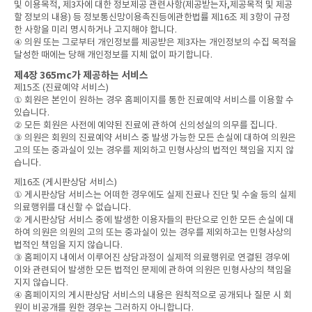
및 이용목적, 제3자에 대한 정보제공 관련사항(제공받는자,제공목적 및 제공
할 정보의 내용) 등 정보통신망이용촉진등에관한법률 제16조 제 3항이 규정
한 사항을 미리 명시하거나 고지해야 합니다.
④ 의원 또는 그로부터 개인정보를 제공받은 제3자는 개인정보의 수집 목적을
달성한 때에는 당해 개인정보를 지체 없이 파기합니다.
제4장 365mc가 제공하는 서비스
제15조 (진료예약 서비스)
① 회원은 본인이 원하는 경우 홈페이지를 통한 진료예약 서비스를 이용할 수
있습니다.
② 모든 회원은 사전에 예약된 진료에 관하여 신의성실의 의무를 집니다.
③ 의원은 회원의 진료예약 서비스 중 발생 가능한 모든 손실에 대하여 의원은
고의 또는 중과실이 있는 경우를 제외하고 민형사상의 법적인 책임을 지지 않
습니다.
제16조 (게시판상담 서비스)
① 게시판상담 서비스는 어떠한 경우에도 실제 진료나 진단 및 수술 등의 실제
의료행위를 대신할 수 없습니다.
② 게시판상담 서비스 중에 발생한 이용자들의 판단으로 인한 모든 손실에 대
하여 의원은 의원의 고의 또는 중과실이 있는 경우를 제외하고는 민형사상의
법적인 책임을 지지 않습니다.
③ 홈페이지 내에서 이루어진 상담과정이 실제적 의료행위로 연결된 경우에
이와 관련되어 발생한 모든 법적인 문제에 관하여 의원은 민형사상의 책임을
지지 않습니다.
④ 홈페이지의 게시판상담 서비스의 내용은 원칙적으로 공개되나 질문 시 회
원이 비공개를 원한 경우는 그러하지 아니합니다.