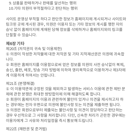
9. 상품을 판매하거나 판매를 알선하는 행위
10.기타 의원이 부적절하다고 판단하는 행위
사이트 운영상 부적절 하다고 판단한 정보가 홈페이지에 게시되거나 사이트와
링크된 곳에 게시된 경우, 의원은 이용자 또는 기타 정보의 게시를 행한 자의
승낙 없이 홈페이지에 게재된 당해 정보를 삭제하거나 홈페이지와의 링크를
단절할 수 있습니다.
제6장 기타
제20조 (저작권의 귀속 및 이용제한)
① 의원이 작성한 저작물에 대한 저작권 및 기타 지적재산권은 의원에 귀속합
니다.
② 회원은 홈페이지를 이용함으로써 얻은 정보를 의원의 사전 승낙없이 복제,
송신, 출판, 배포, 방송 기타 방법에 의하여 영리목적으로 이용하거나 제3자에
게 이용하게 하여서는 안됩니다.
제21조 (분쟁해결)
① 이 이용약관에 규정된 것을 제외하고 발생하는 서비스 이용에 관한 제반 문
제에 관한 분쟁은 최대한 쌍방합의에 의해 해결하도록 합니다.
② 회원이 홈페이지의 이용과 관련하여 불만이 있거나 의견을 제시하고자 하
는 경우에는 전자 우편으로 의원에 불만사항 또는 의견을 제출하면 됩니다.
③ 의원은 회원으로부터 제출되는 불만사항 및 의견이 정당하다고 판단하는
경우 우선적으로 그 사항을 처리합니다. 다만, 신속한 처리가 곤란한 경우에는
이용자에게 그 사유와 처리일정을 즉시 통보해 드립니다.
제22조 (재판권 및 준거법)