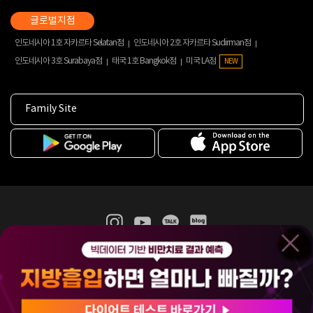
인도네시아 1호 자카르타 Selatan점
인도네시아 2호 자카르타 Sudirman점
인도네시아 3호 Surabaya점
태국 1호 Bangkok점
미국 LA점
NEW
Family Site
365mc 병·의원 이용약관
홈페이지 이용약관
개인정보처리방침
비급여진료수가
증명서발급
인재채용
(주)365mcㅣ서울특별시 서초구 서초대로52길 7, 3~4층(서초동, 제일빌딩)
120-87-04354ㅣ김남철