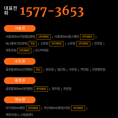
대표전
화
서울365mc지방흡입병원
서울365mc람스병원
UPGRADE
UPGRADE
ALL NEW 강남본점
신촌점
노원점
천호점
확장
UPGRADE
UPGRADE
영등포점
성신여대점
UPGRADE
글로벌365mc인천병원
분당점
일산점
수원점
부천점
안양평촌점
확장
글로벌365mc대전병원
청주점
천안점
UPGRADE
대구365mc병원
부산365mc병원(서면)
UPGRADE
UPGRADE
해운대 람스 스페셜센터