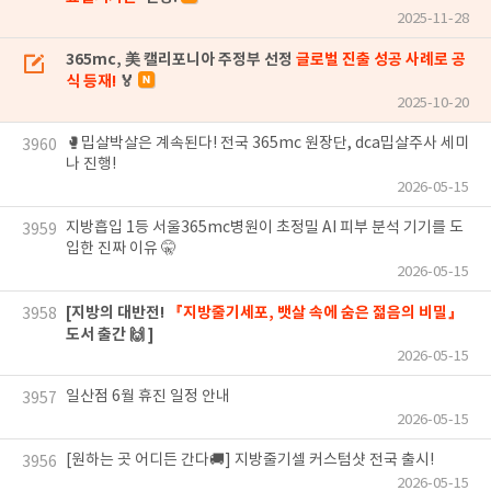
2025-11-28
365mc, 美 캘리포니아 주정부 선정
글로벌 진출 성공 사례로 공
식 등재!
🏅
2025-10-20
🥊밉살박살은 계속된다! 전국 365mc 원장단, dca밉살주사 세미
3960
나 진행!
2026-05-15
지방흡입 1등 서울365mc병원이 초정밀 AI 피부 분석 기기를 도
3959
입한 진짜 이유 🤫
2026-05-15
[지방의 대반전!
『지방줄기세포, 뱃살 속에 숨은 젊음의 비밀』
3958
도서 출간 🙌 ]
2026-05-15
일산점 6월 휴진 일정 안내
3957
2026-05-15
[원하는 곳 어디든 간다🚚] 지방줄기셀 커스텀샷 전국 출시!
3956
2026-05-15