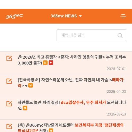
365mc NEWS
🎉 2026년 최고 흥행작 <줄지: 사라진 영웅의 귀환> 누적 조회수
3,000만 돌파!
2026-07-01
[전국확장🎉] 자연스러운게 아닌, 진짜 자연의 내 가슴 <
배파가
리
> ♥
2026-04-23
직원들도 놀란 파격 결정!
dca밉살주사, 우주 최저가
도전합니다
🪐
2026-03-13
(축) 🎉365mc지방줄기세포센터
보건복지부 지정 '첨단재생의
료실시기관'
선정!