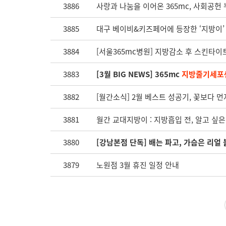
3886
사랑과 나눔을 이어온 365mc, 사회공헌 
3885
대구 베이비&키즈페어에 등장한 ‘지방이’
3884
[서울365mc병원] 지방감소 후 스킨타
3883
[3월 BIG NEWS] 365mc
지방줄기세포센
3882
[월간소식] 2월 베스트 성공기, 꽃보다 먼
3881
월간 교대지방이 : 지방흡입 전, 알고 싶은 
3880
[강남본점 단독] 배는 파고, 가슴은 리얼 
3879
노원점 3월 휴진 일정 안내