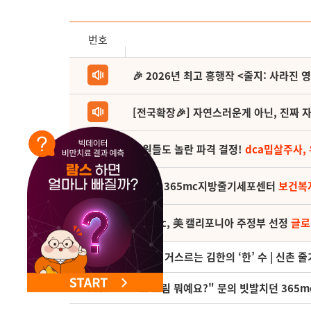
번호
🎉 2026년 최고 흥행작 <줄지: 사라진 
[전국확장🎉] 자연스러운게 아닌, 진짜 자
직원들도 놀란 파격 결정!
dca밉살주사,
(축) 🎉365mc지방줄기세포센터
보건복
365mc, 美 캘리포니아 주정부 선정
글로
3888
시간을 거스르는 김한의 ‘한’ 수 | 신촌 
3887
"그 크림 뭐예요?" 문의 빗발치던 365m