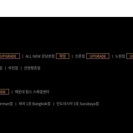
UPGRADE
ALL NEW 강남본점
확장
신촌점
UPGRADE
노원점
U
점
부천점
안양평촌점
ADE
해운대 람스 스페셜센터
irman점
태국 1호 Bangkok점
인도네시아 3호 Surabaya점