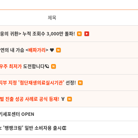
제목
영웅의 귀환> 누적 조회수 3,000만 돌파!
연의 내 가슴 <
배파가리
> ♥
 우주 최저가
도전합니다🪐
지부 지정 '첨단재생의료실시기관'
선정!
벌 진출 성공 사례로 공식 등재!
🏅
줄기세포센터 OPEN
c '팽팽크림' 일반 소비자용 출시👏