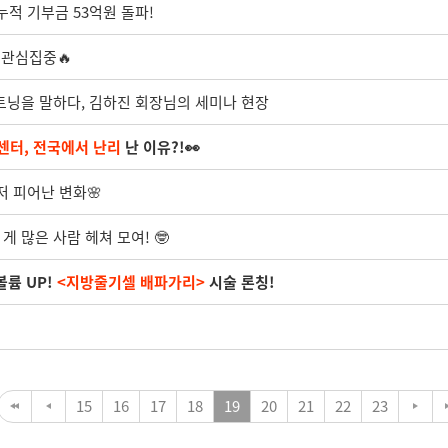
누적 기부금 53억원 돌파!
 관심집중🔥
이트닝을 말하다, 김하진 회장님의 세미나 현장
터, 전국에서 난리
난 이유?!👀
저 피어난 변화🌸
게 많은 사람 헤쳐 모여! 🤓
볼륨 UP!
<지방줄기셀 배파가리>
시술 론칭!
15
16
17
18
19
20
21
22
23