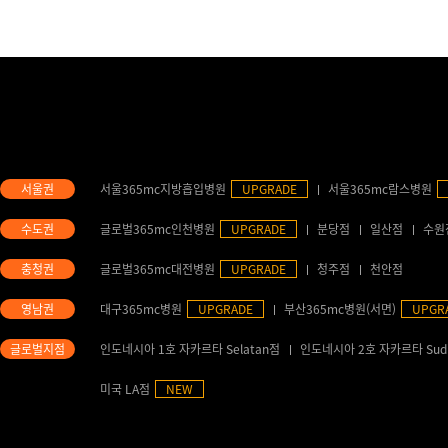
서울365mc지방흡입병원
UPGRADE
서울365mc람스병원
글로벌365mc인천병원
UPGRADE
분당점
일산점
수원
글로벌365mc대전병원
UPGRADE
청주점
천안점
대구365mc병원
UPGRADE
부산365mc병원(서면)
UPGR
인도네시아 1호 자카르타 Selatan점
인도네시아 2호 자카르타 Sud
미국 LA점
NEW