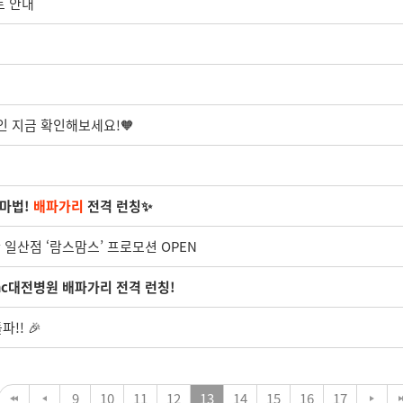
트 안내
인 지금 확인해보세요!🧡
 마법!
배파가리
전격 런칭✨
일산점 ‘람스맘스’ 프로모션 OPEN
c대전병원 배파가리 전격 런칭!
!! 🎉
9
10
11
12
13
14
15
16
17