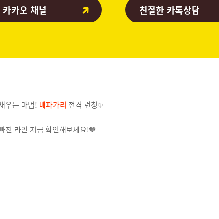
 카카오 채널
친절한 카톡상담
 채우는 마법!
배파가리
전격 런칭✨
살빠진 라인 지금 확인해보세요!🧡