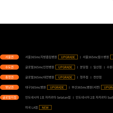
서울365mc지방흡입병원
UPGRADE
서울365mc람스병원
글로벌365mc인천병원
UPGRADE
분당점
일산점
수원
글로벌365mc대전병원
UPGRADE
청주점
천안점
대구365mc병원
UPGRADE
부산365mc병원(서면)
UPGR
인도네시아 1호 자카르타 Selatan점
인도네시아 2호 자카르타 Sud
미국 LA점
NEW