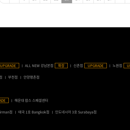
UPGRADE
ALL NEW 강남본점
확장
신촌점
UPGRADE
노원점
U
점
부천점
안양평촌점
ADE
해운대 람스 스페셜센터
irman점
태국 1호 Bangkok점
인도네시아 3호 Surabaya점