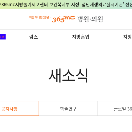
🎉365mc지방줄기세포센터 보건복지부 지정 '첨단재생의료실시기관' 선정
람스
지방흡입
지방
새소식
공지사항
학술연구
글로벌 36