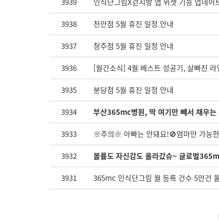
3939
인식단그림X걷지방 앱 위젯 기능 업데이
3938
천안점 5월 휴진 일정 안내
3937
청주점 5월 휴진 일정 안내
3936
[월간소식] 4월 베스트 성공기, 살빠진 라
3935
분당점 5월 휴진 일정 안내
3934
부산365mc병원, 딱 여기만 빼서 채우는
3933
※주의※ 아빠는 안돼요!🚫엄마만 가능한 
3932
볼륨도 자신감도 올라갔슈~ 글로벌365m
3931
365mc 인식단그림 월 등록 건수 5만건 돌파