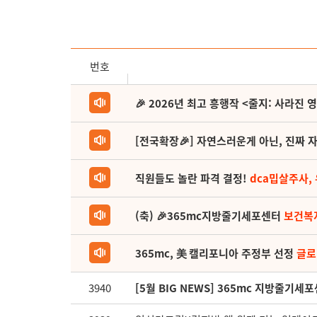
번호
🎉 2026년 최고 흥행작 <줄지: 사라진 
[전국확장🎉] 자연스러운게 아닌, 진짜 자
직원들도 놀란 파격 결정!
dca밉살주사,
(축) 🎉365mc지방줄기세포센터
보건복
365mc, 美 캘리포니아 주정부 선정
글로
3940
[5월 BIG NEWS] 365mc 지방줄기