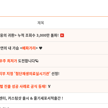
제목
영웅의 귀환> 누적 조회수 3,000만 돌파!
연의 내 가슴 <
배파가리
> ♥
 우주 최저가
도전합니다🪐
지부 지정 '첨단재생의료실시기관'
선정!
벌 진출 성공 사례로 공식 등재!
🏅
세포센터, 커스텀샷 출시 & 줄기세포서적출간 !