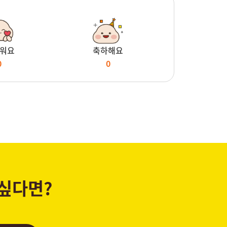
워요
축하해요
0
0
 싶다면?