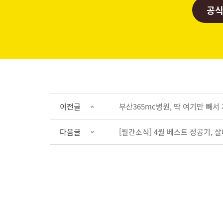
공식
이전글
부산365mc병원, 딱 여기만 빼서
다음글
[월간소식] 4월 베스트 성공기, 