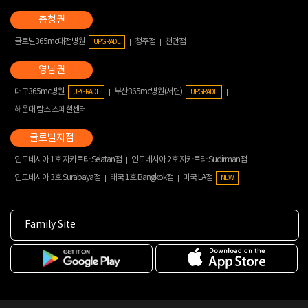
글로벌365mc대전병원
청주점
천안점
UPGRADE
대구365mc병원
부산365mc병원(서면)
UPGRADE
UPGRADE
해운대 람스 스페셜센터
인도네시아 1호 자카르타 Selatan점
인도네시아 2호 자카르타 Sudirman점
인도네시아 3호 Surabaya점
태국 1호 Bangkok점
미국 LA점
NEW
Family Site