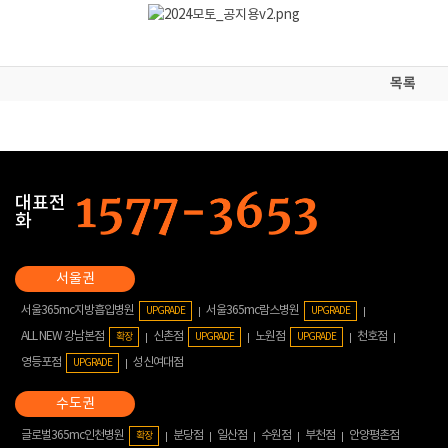
목록
대표전
화
서울365mc지방흡입병원
서울365mc람스병원
UPGRADE
UPGRADE
ALL NEW 강남본점
신촌점
노원점
천호점
확장
UPGRADE
UPGRADE
영등포점
성신여대점
UPGRADE
글로벌365mc인천병원
분당점
일산점
수원점
부천점
안양평촌점
확장