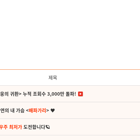
제목
영웅의 귀환> 누적 조회수 3,000만 돌파!
연의 내 가슴 <
배파가리
> ♥
 우주 최저가
도전합니다🪐