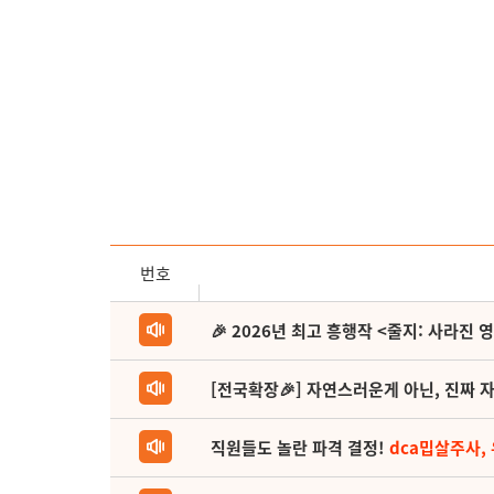
번호
🎉 2026년 최고 흥행작 <줄지: 사라진 
[전국확장🎉] 자연스러운게 아닌, 진짜 자
직원들도 놀란 파격 결정!
dca밉살주사,