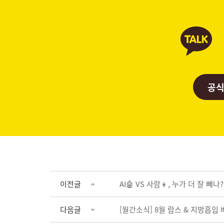
공식
이전글
AI🤖 VS 사람👦, 누가 더 잘 빼
다음글
[월간소식] 8월 람스 & 지방흡입 