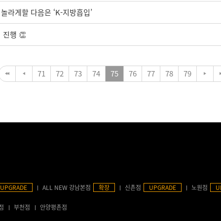
를 놀라게할 다음은 ‘K-지방흡입’
진행 👏
71
72
73
74
75
76
77
78
79
UPGRADE
ALL NEW 강남본점
확장
신촌점
UPGRADE
노원점
U
점
부천점
안양평촌점