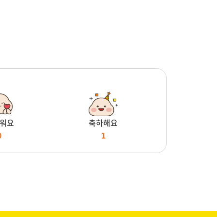
워요
축하해요
0
1