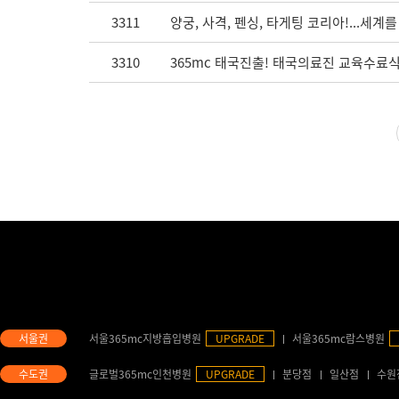
3311
양궁, 사격, 펜싱, 타게팅 코리아!...세계
3310
365mc 태국진출! 태국의료진 교육수료식 
서울365mc지방흡입병원
UPGRADE
서울365mc람스병원
글로벌365mc인천병원
UPGRADE
분당점
일산점
수원