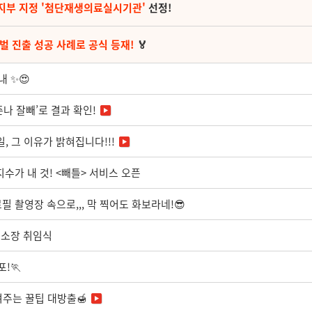
지부 지정 '첨단재생의료실시기관'
선정!
벌 진출 성공 사례로 공식 등재!
🏅
내 ✨😍
재 준나 잘빼’로 결과 확인!
일, 그 이유가 밝혀집니다!!!
수가 내 것! <빼틀> 서비스 오픈
 촬영장 속으로,,, 막 찍어도 화보라네!😎
구소장 취임식
!🏃
주는 꿀팁 대방출🍯