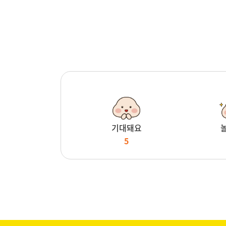
기대돼요
5