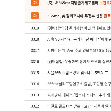
(축) 🎉365mc지방줄기세포센터
보건복
365mc, 美 캘리포니아 주정부 선정
글로
3319
[멤버십앱] 앱 주의사항 화면 업데이트 안
3318
AI🤖 VS 사람👦, 누가 더 잘 빼나? ‘이
3317
지방이는 왜 춤을 추고 있을까요? 8월 19
3316
[멤버십앱] 우승하면 참가자 전원의 실천지
3315
서울365mc람스병원 빛✨나는 5인의 프로필
3314
365mc실리프팅연구소 출범, 조민영 연
3313
🏃지방이 레이스 '인스타 스티커' 추가 배포
3312
이걸로
골드ㅂㅌ
받는다고? 의사들이 알려