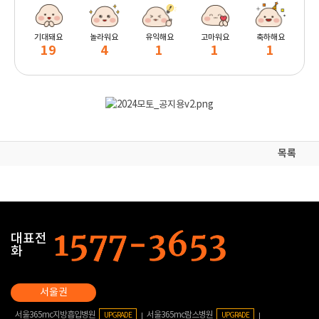
기대돼요
놀라워요
유익해요
고마워요
축하해요
19
4
1
1
1
목록
대표전
화
서울365mc지방흡입병원
서울365mc람스병원
UPGRADE
UPGRADE