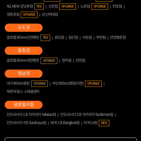
ALL NEW 강남본점
신촌점
노원점
천호점
확장
UPGRADE
UPGRADE
영등포점
성신여대점
UPGRADE
글로벌365mc인천병원
분당점
일산점
수원점
부천점
안양평촌점
확장
글로벌365mc대전병원
청주점
천안점
UPGRADE
대구365mc병원
부산365mc병원(서면)
UPGRADE
UPGRADE
해운대 람스 스페셜센터
인도네시아 1호 자카르타 Selatan점
인도네시아 2호 자카르타 Sudirman점
인도네시아 3호 Surabaya점
태국 1호 Bangkok점
미국 LA점
NEW