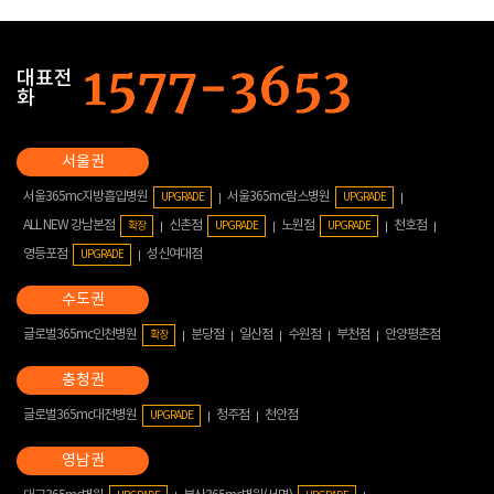
대표전
화
서울365mc지방흡입병원
서울365mc람스병원
UPGRADE
UPGRADE
ALL NEW 강남본점
신촌점
노원점
천호점
확장
UPGRADE
UPGRADE
영등포점
성신여대점
UPGRADE
글로벌365mc인천병원
분당점
일산점
수원점
부천점
안양평촌점
확장
글로벌365mc대전병원
청주점
천안점
UPGRADE