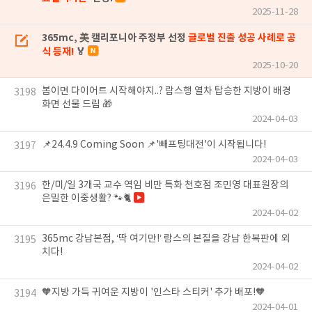
2025-11-28
365mc, 美 캘리포니아 주정부 선정
글로벌 진출 성공 사례로 공
식 등재!
🏅
2025-10-20
봄이면 다이어트 시작해야지..? 람스행 열차 탑승한 지방이 배경
3198
화면 선물 드림 🎁
2024-04-03
📌24.4.9 Coming Soon 📌'빼프팅대전'이 시작됩니다!
3197
2024-04-03
한/미/일 3개국 교수 역임 비만 특화 천호점 조민영 대표원장의
3196
은밀한 이중생활? 🐾🐈
2024-04-02
365mc 강남본점, ‘딱 여기만!’ 람스의 본질을 강남 한복판에 외
3195
치다!
2024-04-02
🧡지방 가득 귀여운 지방이 '인스타 스티커' 추가 배포!🧡
3194
2024-04-01