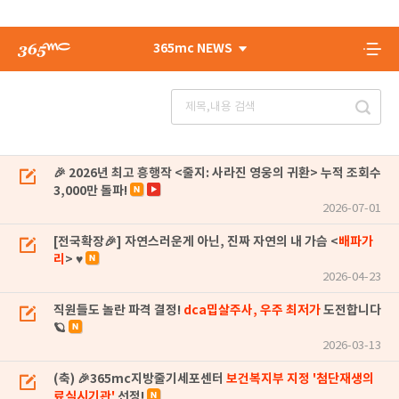
365mc NEWS
🎉 2026년 최고 흥행작 <줄지: 사라진 영웅의 귀환> 누적 조회수
3,000만 돌파!
2026-07-01
[전국확장🎉] 자연스러운게 아닌, 진짜 자연의 내 가슴 <
배파가
리
> ♥
2026-04-23
직원들도 놀란 파격 결정!
dca밉살주사, 우주 최저가
도전합니다
🪐
2026-03-13
(축) 🎉365mc지방줄기세포센터
보건복지부 지정 '첨단재생의
료실시기관'
선정!