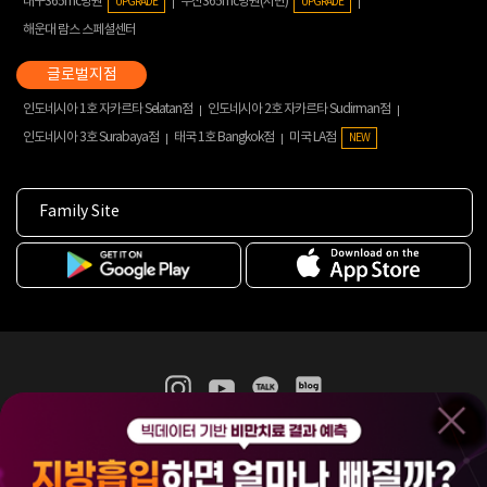
대구365mc병원
부산365mc병원(서면)
UPGRADE
UPGRADE
해운대 람스 스페셜센터
인도네시아 1호 자카르타 Selatan점
인도네시아 2호 자카르타 Sudirman점
인도네시아 3호 Surabaya점
태국 1호 Bangkok점
미국 LA점
NEW
Family Site
365mc 병·의원 이용약관
홈페이지 이용약관
개인정보처리방침
비급여진료수가
증명서발급
인재채용