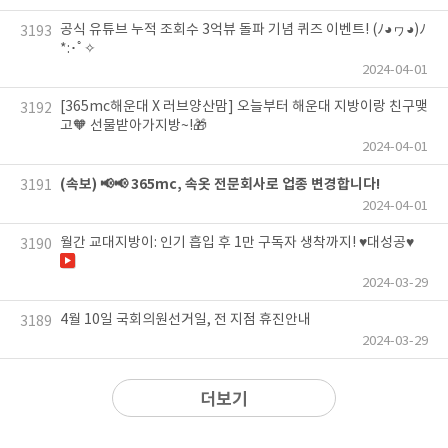
공식 유튜브 누적 조회수 3억뷰 돌파 기념 퀴즈 이벤트! (ﾉ◕ヮ◕)ﾉ
3193
*:･ﾟ✧
2024-04-01
[365mc해운대 X 러브양산맘] 오늘부터 해운대 지방이랑 친구맺
3192
고🧡 선물받아가지방~!🎁
2024-04-01
(속보) 📢📢 365mc, 속옷 전문회사로 업종 변경합니다!
3191
2024-04-01
월간 교대지방이: 인기 흡입 후 1만 구독자 생착까지! ♥︎대성공♥︎
3190
2024-03-29
4월 10일 국회의원선거일, 전 지점 휴진안내
3189
2024-03-29
더보기