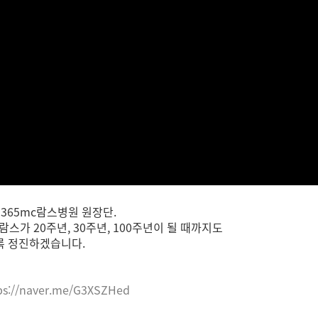
울365mc람스병원 원장단.
람스가 20주년, 30주년, 100주년이 될 때까지도
록 정진하겠습니다.
ps://naver.me/G3XSZHed