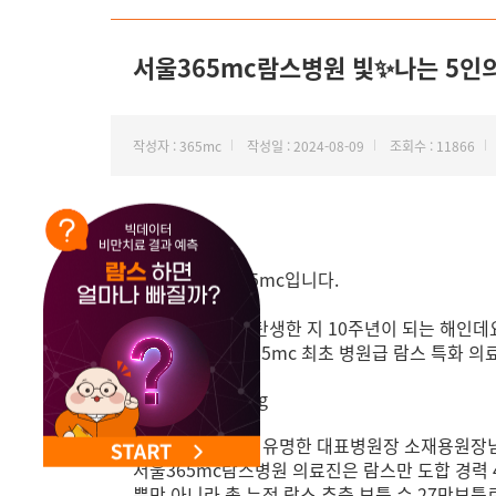
서울365mc람스병원 빛✨나는 5인의 
작성자 : 365mc
작성일 : 2024-08-09
조회수 : 11866
안녕하세요.
지방 하나만, 365mc입니다.
2024년, 람스가 탄생한 지 10주년이 되는 해인데
이를 기념하며 365mc 최초 병원급 람스 특화 의
팔 람스의 신으로 유명한 대표병원장 소재용원장
서울365mc람스병원 의료진은
람스만 도합 경력
뿐만 아니라 총 누적 람스 추출 보틀 수 27만보틀