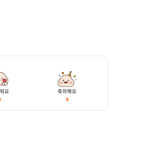
워요
축하해요
0
4