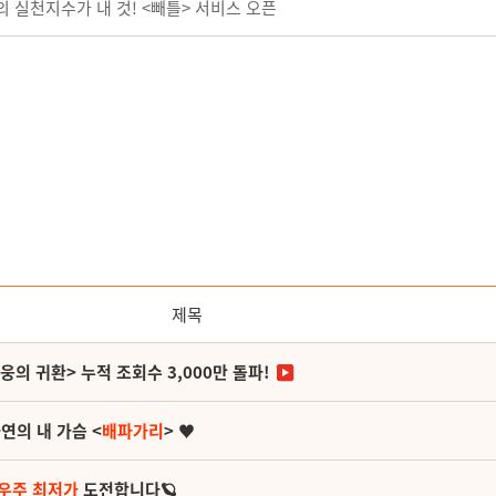
 실천지수가 내 것! <빼틀> 서비스 오픈
제목
영웅의 귀환> 누적 조회수 3,000만 돌파!
연의 내 가슴 <
배파가리
> ♥
 우주 최저가
도전합니다🪐