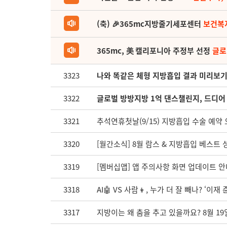
(축) 🎉365mc지방줄기세포센터
보건복
365mc, 美 캘리포니아 주정부 선정
글로
3323
나와 똑같은 체형 지방흡입 결과 미리보기 -
3322
글로벌 방방지방 1억 댄스챌린지, 드디어 시
3321
추석연휴첫날(9/15) 지방흡입 수술 예약
3320
[월간소식] 8월 람스 & 지방흡입 베스트 
3319
[멤버십앱] 앱 주의사항 화면 업데이트 안
3318
AI🤖 VS 사람👦, 누가 더 잘 빼나? ‘이
3317
지방이는 왜 춤을 추고 있을까요? 8월 19