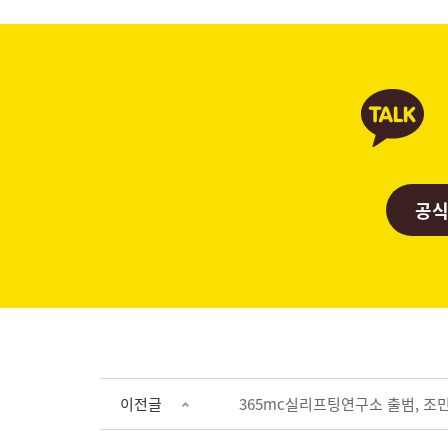
공식
이전글
365mc실리프팅연구소 출범, 조