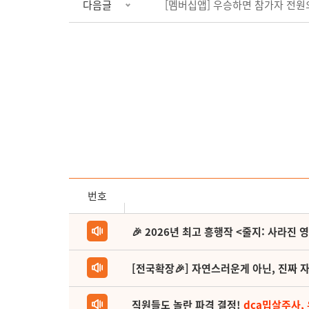
다음글
[멤버십앱] 우승하면 참가자 전원의
번호
🎉 2026년 최고 흥행작 <줄지: 사라진 
[전국확장🎉] 자연스러운게 아닌, 진짜 자
직원들도 놀란 파격 결정!
dca밉살주사,