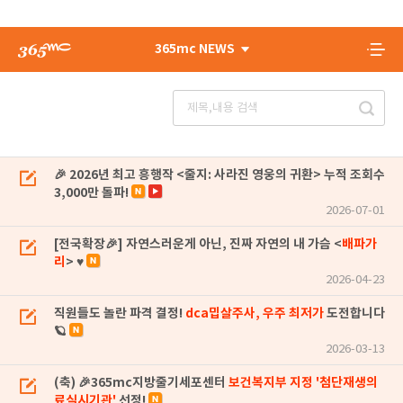
365mc NEWS
🎉 2026년 최고 흥행작 <줄지: 사라진 영웅의 귀환> 누적 조회수
3,000만 돌파!
2026-07-01
[전국확장🎉] 자연스러운게 아닌, 진짜 자연의 내 가슴 <
배파가
리
> ♥
2026-04-23
직원들도 놀란 파격 결정!
dca밉살주사, 우주 최저가
도전합니다
🪐
2026-03-13
(축) 🎉365mc지방줄기세포센터
보건복지부 지정 '첨단재생의
료실시기관'
선정!