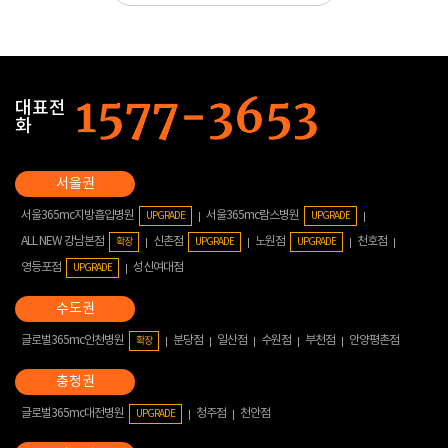
대표전
화
서울365mc지방흡입병원
서울365mc람스병원
UPGRADE
UPGRADE
ALL NEW 강남본점
신촌점
노원점
천호점
확장
UPGRADE
UPGRADE
영등포점
성신여대점
UPGRADE
글로벌365mc인천병원
분당점
일산점
수원점
부천점
안양평촌점
확장
글로벌365mc대전병원
청주점
천안점
UPGRADE