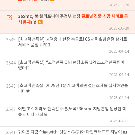
2025-11-28
365mc, 美 캘리포니아 주정부 선정
글로벌 진출 성공 사례로 공
식 등재!
🏅
2025-10-20
[초고객만족실] 고객응대 현장 속으로! CS교육 & 밝은점 찾기로
3545
서비스 품질 UP🧚‍♀️
2025-04-14
[초고객만족실] "고객만족 ON! 현장소통 UP! 초고객만족팀이
3544
떴다!"
2025-04-14
[초고객만족실] 2025년 1분기 고객의견 설문조사를 실시하였습
3543
니다💗
2025-04-14
어떤 고객이라도 만족할 수 있도록! 365mc 지방흡입 원장단 학
3542
술 세미나 개최🌸
2025-04-11
귀여운 다람스🐿(with. 펫람스🐶🐱)와 마인크래프트 지방이 🏡
3541