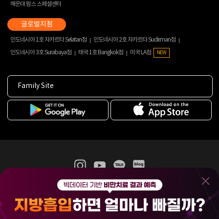
해운대 람스 스페셜센터
인도네시아 1호 자카르타 Selatan점
인도네시아 2호 자카르타 Sudirman점
인도네시아 3호 Surabaya점
태국 1호 Bangkok점
미국 LA점
NEW
Family Site
365mc 병·의원 이용약관
홈페이지 이용약관
개인정보처리방침
비급여진료수가
증명서발급
인재채용
(주)365mcㅣ서울특별시 서초구 서초대로52길 7, 3~4층(서초동, 제일빌딩)