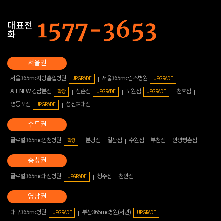
대표전
화
서울365mc지방흡입병원
서울365mc람스병원
UPGRADE
UPGRADE
ALL NEW 강남본점
신촌점
노원점
천호점
확장
UPGRADE
UPGRADE
영등포점
성신여대점
UPGRADE
글로벌365mc인천병원
분당점
일산점
수원점
부천점
안양평촌점
확장
글로벌365mc대전병원
청주점
천안점
UPGRADE
대구365mc병원
부산365mc병원(서면)
UPGRADE
UPGRADE