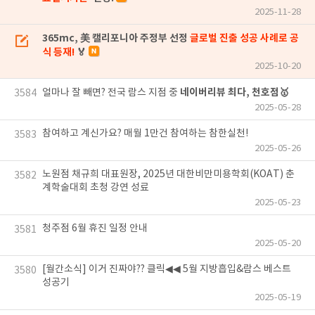
2025-11-28
365mc, 美 캘리포니아 주정부 선정
글로벌 진출 성공 사례로 공
식 등재!
🏅
2025-10-20
네이버리뷰 최다, 천호점🥇
얼마나 잘 빼면? 전국 람스 지점 중
3584
2025-05-28
참여하고 계신가요? 매월 1만건 참여하는 참한실천!
3583
2025-05-26
노원점 채규희 대표원장, 2025년 대한비만미용학회(KOAT) 춘
3582
계학술대회 초청 강연 성료
2025-05-23
청주점 6월 휴진 일정 안내
3581
2025-05-20
[월간소식] 이거 진짜야?? 클릭◀◀ 5월 지방흡입&람스 베스트
3580
성공기
2025-05-19