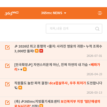
365mc NEWS
🎉 2026년 최고 흥행작 <줄지: 사라진 영웅의 귀환> 누적 조회수
3,000만 돌파!
2026-07-01
[전국확장🎉] 자연스러운게 아닌, 진짜 자연의 내 가슴 <
배파가
리
> ♥
2026-04-23
직원들도 놀란 파격 결정!
dca밉살주사, 우주 최저가
도전합니다
🪐
2026-03-13
(축) 🎉365mc지방줄기세포센터
보건복지부 지정 '첨단재생의
료실시기관'
선정!