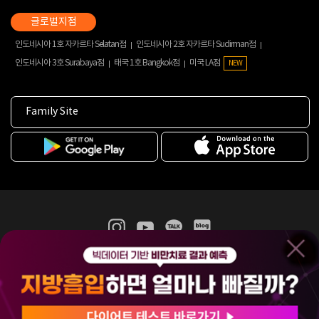
인도네시아 1호 자카르타 Selatan점
인도네시아 2호 자카르타 Sudirman점
인도네시아 3호 Surabaya점
태국 1호 Bangkok점
미국 LA점
NEW
Family Site
365mc 병·의원 이용약관
홈페이지 이용약관
개인정보처리방침
비급여진료수가
증명서발급
인재채용
(주)365mcㅣ서울특별시 서초구 서초대로52길 7, 3~4층(서초동, 제일빌딩)
120-87-04354ㅣ김남철