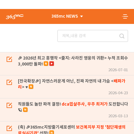
365mc NEWS
🎉 2026년 최고 흥행작 <줄지: 사라진 영웅의 귀환> 누적 조회수
3,000만 돌파!
2026-07-01
[전국확장🎉] 자연스러운게 아닌, 진짜 자연의 내 가슴 <
배파가
리
> ♥
2026-04-23
직원들도 놀란 파격 결정!
dca밉살주사, 우주 최저가
도전합니다
🪐
2026-03-13
(축) 🎉365mc지방줄기세포센터
보건복지부 지정 '첨단재생의
료실시기관'
선정!