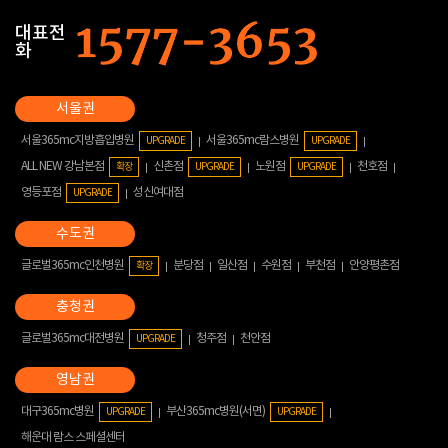
대표전
화
서울365mc지방흡입병원
서울365mc람스병원
UPGRADE
UPGRADE
ALL NEW 강남본점
신촌점
노원점
천호점
확장
UPGRADE
UPGRADE
영등포점
성신여대점
UPGRADE
글로벌365mc인천병원
분당점
일산점
수원점
부천점
안양평촌점
확장
글로벌365mc대전병원
청주점
천안점
UPGRADE
대구365mc병원
부산365mc병원(서면)
UPGRADE
UPGRADE
해운대 람스 스페셜센터