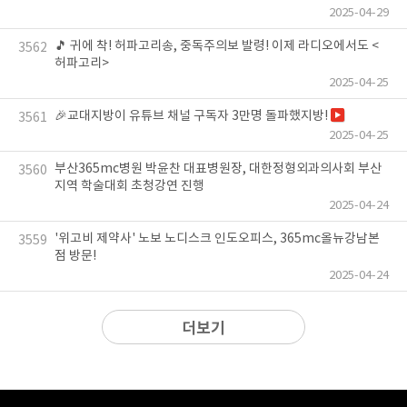
2025-04-29
🎵 귀에 착! 허파고리송, 중독주의보 발령! 이제 라디오에서도 <
3562
허파고리>
2025-04-25
🎉교대지방이 유튜브 채널 구독자 3만명 돌파했지방!
3561
2025-04-25
부산365mc병원 박윤찬 대표병원장, 대한정형외과의사회 부산
3560
지역 학술대회 초청강연 진행
2025-04-24
'위고비 제약사' 노보 노디스크 인도오피스, 365mc올뉴강남본
3559
점 방문!
2025-04-24
더보기