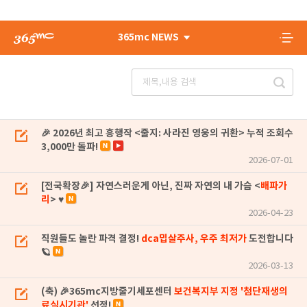
365mc NEWS
🎉 2026년 최고 흥행작 <줄지: 사라진 영웅의 귀환> 누적 조회수
3,000만 돌파!
2026-07-01
[전국확장🎉] 자연스러운게 아닌, 진짜 자연의 내 가슴 <
배파가
리
> ♥
2026-04-23
직원들도 놀란 파격 결정!
dca밉살주사, 우주 최저가
도전합니다
🪐
2026-03-13
(축) 🎉365mc지방줄기세포센터
보건복지부 지정 '첨단재생의
료실시기관'
선정!