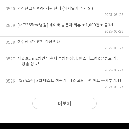
인식단그림 APP 개편 안내 (식사일기 추가 외)
3530
2025-03-28
[대구365mc병원] 네이버 방문자 리뷰 ★1,000건★ 돌파!
3529
2025-03-28
청주점 4월 휴진 일정 안내
3528
2025-03-27
서울365mc병원 임현제 부병원장님, 인스타그램&유튜브 라이
3527
브 방송 성료!
2025-03-27
[월간소식] 3월 베스트 성공기, 내 최고의 다이어트 동기부여제!
3526
2025-03-27
더보기