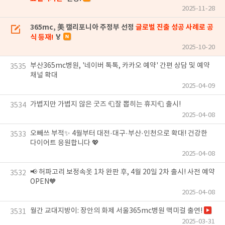
2025-11-28
365mc, 美 캘리포니아 주정부 선정
글로벌 진출 성공 사례로 공
식 등재!
🏅
2025-10-20
부산365mc병원, '네이버 톡톡, 카카오 예약' 간편 상담 및 예약
3535
채널 확대
2025-04-09
가볍지만 가볍지 않은 굿즈 🧻잘 뽑히는 휴지🧻 출시!
3534
2025-04-08
오빼쓰 부적✨ 4월부터 대전·대구·부산·인천으로 확대! 건강한
3533
다이어트 응원합니다 💖
2025-04-08
📢 허파고리 보정속옷 1차 완판 후, 4월 20일 2차 출시! 사전 예약
3532
OPEN🧡
2025-04-08
월간 교대지방이: 장안의 화제 서울365mc병원 맥미걸 출연!
3531
2025-03-31