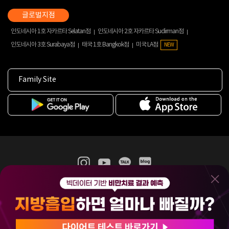
인도네시아 1호 자카르타 Selatan점
인도네시아 2호 자카르타 Sudirman점
인도네시아 3호 Surabaya점
태국 1호 Bangkok점
미국 LA점
NEW
Family Site
365mc 병·의원 이용약관
홈페이지 이용약관
개인정보처리방침
비급여진료수가
증명서발급
인재채용
(주)365mcㅣ서울특별시 서초구 서초대로52길 7, 3~4층(서초동, 제일빌딩)
120-87-04354ㅣ김남철