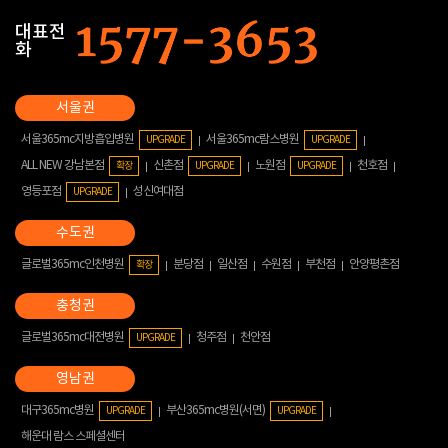
대표전
화
서울365mc지방흡입병원
서울365mc람스병원
UPGRADE
UPGRADE
ALL NEW 강남본점
신촌점
노원점
천호점
확장
UPGRADE
UPGRADE
영등포점
성신여대점
UPGRADE
글로벌365mc인천병원
분당점
일산점
수원점
부천점
안양평촌점
확장
글로벌365mc대전병원
청주점
천안점
UPGRADE
대구365mc병원
부산365mc병원(서면)
UPGRADE
UPGRADE
해운대 람스 스페셜센터