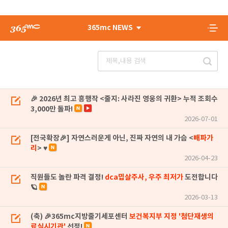
365mc NEWS
🎉 2026년 최고 흥행작 <줄지: 사라진 영웅의 귀환> 누적 조회수
3,000만 돌파!
2026-07-01
[전국확장🎉] 자연스러운게 아닌, 진짜 자연의 내 가슴 <
배파가
리
> ♥
2026-04-23
직원들도 놀란 파격 결정!
dca밉살주사, 우주 최저가
도전합니다
🪐
2026-03-13
(축) 🎉365mc지방줄기세포센터
보건복지부 지정 '첨단재생의
료실시기관'
선정!