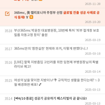
2025-11-28
365mc, 美 캘리포니아 주정부 선정
글로벌 진출 성공 사례로 공
식 등재!
🏅
2025-10-20
부산365mc 박윤찬 대표병원장, 10번째 특허 '피부 절개창 보호
3518
필름 자동고정 장치' 출원
2025-03-19
365mc만의 ‘참한실천’ 현재와 과거, 이렇게 변했다니..!
3517
2025-03-18
[LIVE] 팔뚝 지방흡입 고민러를 위한 임현제 부병원장님의 특별
3516
라이브 예고!
2025-03-14
여성의 날을 맞이한 지방이!🥖💐 규칙적인 생활을 한다는데? ✨3
3515
월 배경화면 배포! 💕
2025-03-13
[📢4/10 종료] 성공기 공유하기 페스티벌이 곧 끝나요!
3514
2025-03-13