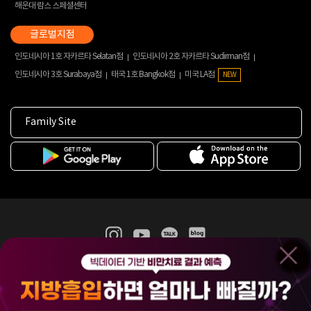
해운대 람스 스페셜센터
인도네시아 1호 자카르타 Selatan점
인도네시아 2호 자카르타 Sudirman점
인도네시아 3호 Surabaya점
태국 1호 Bangkok점
미국 LA점
NEW
Family Site
365mc 병·의원 이용약관
홈페이지 이용약관
개인정보처리방침
비급여진료수가
증명서발급
인재채용
(주)365mcㅣ서울특별시 서초구 서초대로52길 7, 3~4층(서초동, 제일빌딩)