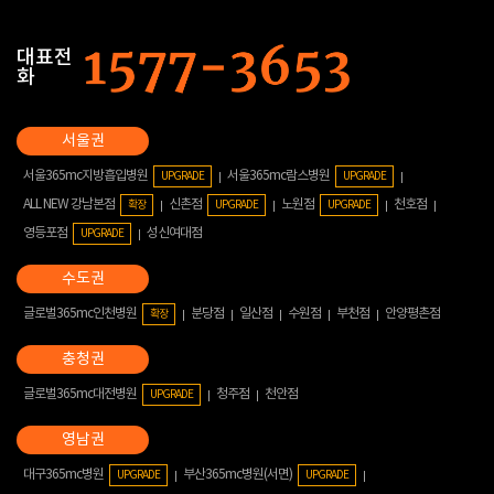
대표전
화
서울365mc지방흡입병원
서울365mc람스병원
UPGRADE
UPGRADE
ALL NEW 강남본점
신촌점
노원점
천호점
확장
UPGRADE
UPGRADE
영등포점
성신여대점
UPGRADE
글로벌365mc인천병원
분당점
일산점
수원점
부천점
안양평촌점
확장
글로벌365mc대전병원
청주점
천안점
UPGRADE
대구365mc병원
부산365mc병원(서면)
UPGRADE
UPGRADE