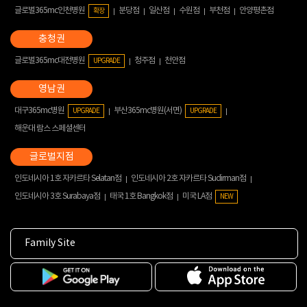
글로벌365mc인천병원
분당점
일산점
수원점
부천점
안양평촌점
확장
글로벌365mc대전병원
청주점
천안점
UPGRADE
대구365mc병원
부산365mc병원(서면)
UPGRADE
UPGRADE
해운대 람스 스페셜센터
인도네시아 1호 자카르타 Selatan점
인도네시아 2호 자카르타 Sudirman점
인도네시아 3호 Surabaya점
태국 1호 Bangkok점
미국 LA점
NEW
Family Site