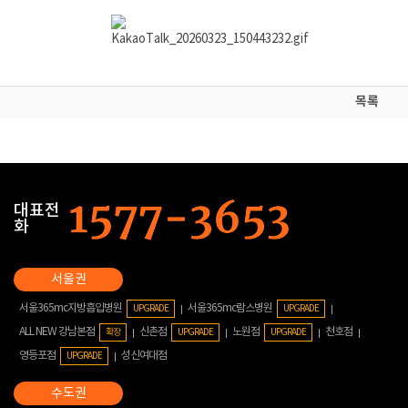
목록
대표전
화
서울365mc지방흡입병원
서울365mc람스병원
UPGRADE
UPGRADE
ALL NEW 강남본점
신촌점
노원점
천호점
확장
UPGRADE
UPGRADE
영등포점
성신여대점
UPGRADE