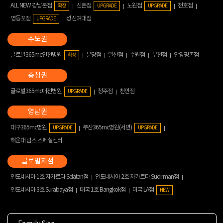
ALL NEW 강남본점
신촌점
노원점
천호점
확장
UPGRADE
UPGRADE
영등포점
성신여대점
UPGRADE
글로벌365mc인천병원
분당점
일산점
수원점
부천점
안양평촌점
확장
글로벌365mc대전병원
청주점
천안점
UPGRADE
대구365mc병원
부산365mc병원(서면)
UPGRADE
UPGRADE
해운대 람스 스페셜센터
인도네시아 1호 자카르타 Selatan점
인도네시아 2호 자카르타 Sudirman점
인도네시아 3호 Surabaya점
태국 1호 Bangkok점
미국 LA점
NEW