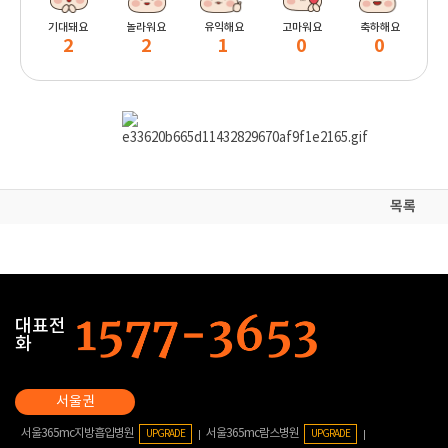
기대돼요
놀라워요
유익해요
고마워요
축하해요
2
2
1
0
0
목록
대표전
화
서울365mc지방흡입병원
서울365mc람스병원
UPGRADE
UPGRADE