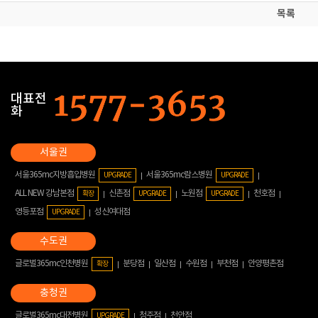
목록
대표전
화
서울365mc지방흡입병원
서울365mc람스병원
UPGRADE
UPGRADE
ALL NEW 강남본점
신촌점
노원점
천호점
확장
UPGRADE
UPGRADE
영등포점
성신여대점
UPGRADE
글로벌365mc인천병원
분당점
일산점
수원점
부천점
안양평촌점
확장
글로벌365mc대전병원
청주점
천안점
UPGRADE