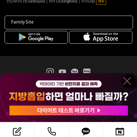
인도네시아 3호 Surabaya점
태국 1호 Bangkok점
미국 LA점
NEW
Family Site
365mc 병·의원 이용약관
홈페이지 이용약관
개인정보처리방침
비급여진료수가
증명서발급
인재채용
(주)365mcㅣ서울특별시 서초구 서초대로52길 7, 3~4층(서초동, 제일빌딩)
120-87-04354ㅣ김남철
COPYRIGHT(C) 2025 365mc. ALL RIGHTS RESERVED.