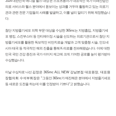
'2024 대한민국 메디컬 헬스 대상’은 스포츠동아가
대표적인 국가 미래산업인
의료 서비스와 헬스 분야에서 돋보이는 성과를 거두며 활동하고 있는 의료기
관과 관련 전문 기업들의 사례를 발굴하고, 이를 널리 알리기 위해 제정했습니
다.
첨단 지방줄기세포 의학 부문 대상을 수상한 365mc는 지방흡입, 지방줄기세
포 뱅킹, 스킨부스터 등 안티에이징 시술을 선도하는 의료기관으로서 첨단 지
방줄기세포를 활용한 독보적인 비만치료술 개발과 고객 맞춤형 시술, 인도네
시아 태국 등 적극적인 해외 진출을 통해 K-의료를 전파해왔습니다. 이에
대한
민국 국민 건강 증진과 국가 이미지 제고에 크게 기여한 공로를 높이 평가받아
수상했습니다.
이날 수상자로 나선
김정은 365mc ALL NEW 강남본점 대표원장, 대표원
장협의회 수석부회장은 "그
동안 365mc가 매진해온 분야에서 지방줄기세포
등 새로운 도전을 하는데 이를 인정받아 기쁘다"고 밝혔습니다.