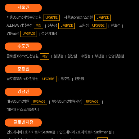
서울365mc지방흡입병원
서울365mc람스병원
UPGRADE
UPGRADE
ALL NEW 강남본점
신촌점
노원점
천호점
확장
UPGRADE
UPGRADE
영등포점
성신여대점
UPGRADE
글로벌365mc인천병원
분당점
일산점
수원점
부천점
안양평촌점
확장
글로벌365mc대전병원
청주점
천안점
UPGRADE
대구365mc병원
부산365mc병원(서면)
UPGRADE
UPGRADE
해운대 람스 스페셜센터
인도네시아 1호 자카르타 Selatan점
인도네시아 2호 자카르타 Sudirman점