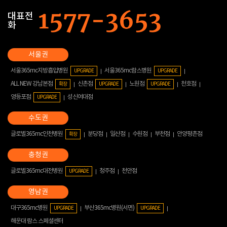
대표전
화
서울365mc지방흡입병원
서울365mc람스병원
UPGRADE
UPGRADE
ALL NEW 강남본점
신촌점
노원점
천호점
확장
UPGRADE
UPGRADE
영등포점
성신여대점
UPGRADE
글로벌365mc인천병원
분당점
일산점
수원점
부천점
안양평촌점
확장
글로벌365mc대전병원
청주점
천안점
UPGRADE
대구365mc병원
부산365mc병원(서면)
UPGRADE
UPGRADE
해운대 람스 스페셜센터