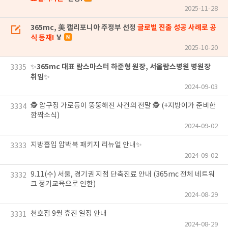
2025-11-28
365mc, 美 캘리포니아 주정부 선정
글로벌 진출 성공 사례로 공
식 등재!
🏅
2025-10-20
365mc 대표 람스마스터 하준형 원장, 서울람스병원 병원장
✨
3335
취임
✨
2024-09-03
🕵️ 압구정 가로등이 뚱뚱해진 사건의 전말 🕵️ (+지방이가 준비한
3334
깜짝소식)
2024-09-02
지방흡입 압박복 패키지 리뉴얼 안내✨
3333
2024-09-02
9.11(수) 서울, 경기권 지점 단축진료 안내 (365mc 전체 네트워
3332
크 정기교육으로 인한)
2024-08-29
천호점 9월 휴진 일정 안내
3331
2024-08-29