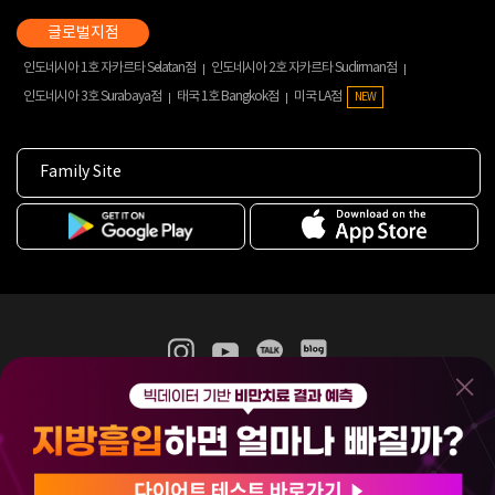
인도네시아 1호 자카르타 Selatan점
인도네시아 2호 자카르타 Sudirman점
인도네시아 3호 Surabaya점
태국 1호 Bangkok점
미국 LA점
NEW
Family Site
365mc 병·의원 이용약관
홈페이지 이용약관
개인정보처리방침
비급여진료수가
증명서발급
인재채용
(주)365mcㅣ서울특별시 서초구 서초대로52길 7, 3~4층(서초동, 제일빌딩)
120-87-04354ㅣ김남철