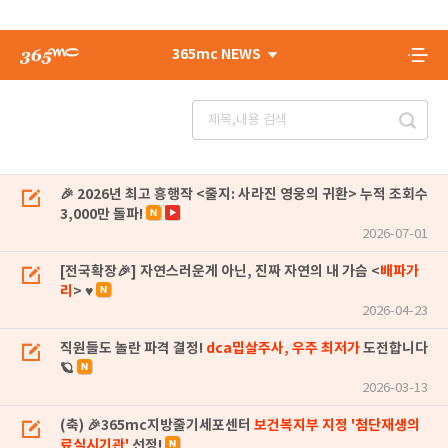
365mc NEWS
🎉 2026년 최고 흥행작 <줄지: 사라진 영웅의 귀환> 누적 조회수
3,000만 돌파!
2026-07-01
[전국확장🎉] 자연스러운게 아닌, 진짜 자연의 내 가슴 <
배파가
리
> ♥
2026-04-23
직원들도 놀란 파격 결정!
dca밉살주사, 우주 최저가
도전합니다
🪐
2026-03-13
(축) 🎉365mc지방줄기세포센터
보건복지부 지정 '첨단재생의
료실시기관'
선정!