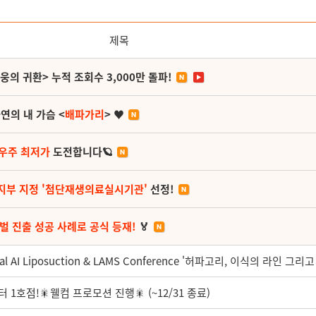
제목
영웅의 귀환> 누적 조회수 3,000만 돌파!
연의 내 가슴 <
배파가리
> ♥
 우주 최저가
도전합니다🪐
지부 지정 '첨단재생의료실시기관'
선정!
벌 진출 성공 사례로 공식 등재!
🏅
l AI Liposuction & LAMS Conference '허파고리, 이식의 라인 그
호점!🎇웰컴 프로모션 진행🎇 (~12/31 종료)