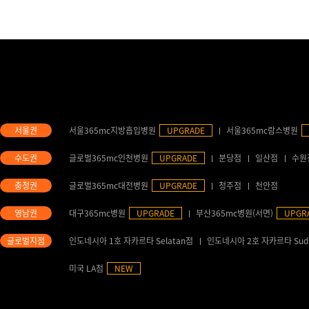
서울365mc지방흡입병원
UPGRADE
서울365mc람스병원
글로벌365mc인천병원
UPGRADE
분당점
일산점
수원
글로벌365mc대전병원
UPGRADE
청주점
천안점
대구365mc병원
UPGRADE
부산365mc병원(서면)
UPGR
인도네시아 1호 자카르타 Selatan점
인도네시아 2호 자카르타 Sud
미국 LA점
NEW