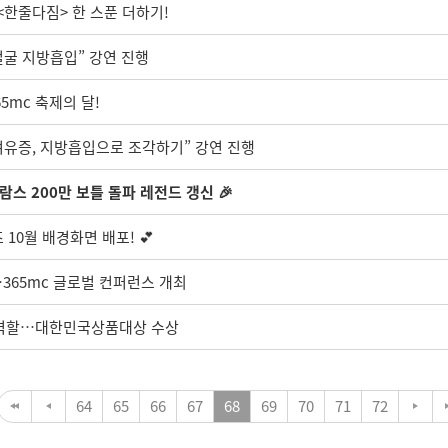
<한줄다짐> 한 스푼 더하기!
얼굴 지방흡입” 강연 진행
5mc 축제의 달!
“여유증, 지방흡입으로 조각하기” 강연 진행
람스 200만 보틀 돌파 레전드 갱신 🎉
10월 배경화면 배포! 💕
365mc 글로벌 컨퍼런스 개최
적 역할…대한민국상품대상 수상
64
65
66
67
68
69
70
71
72