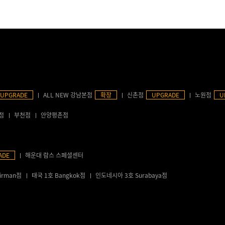
UPGRADE
ALL NEW 강남본점
확장
신촌점
UPGRADE
노원점
U
점
부천점
안양평촌점
ADE
해운대 람스 스페셜센터
irman점
태국 1호 Bangkok점
인도네시아 3호 Surabaya점