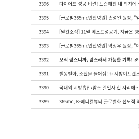
3396
다이어트 성공 비결! 느슨해진 내 의지에 
3395
[글로벌365mc인천병원] 손성일 원장, “
3394
[월간소식] 11월 베스트성공기, 지금은 36
3393
[글로벌365mc인천병원] 박상우 원장, 
3392
오직 람스니까, 람스라서 가능한 기록! 🎉
3391
별똥별아, 소원을 들어줘! ✨ 지방이프렌즈 
3390
국내외 지방흡입•람스 일인자 한 자리에…
3389
365mc, K-메디컬뷰티 글로벌화 선도