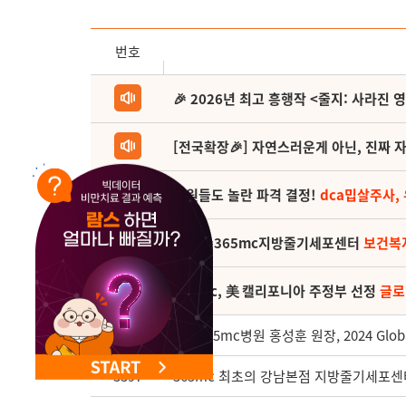
번호
🎉 2026년 최고 흥행작 <줄지: 사라진 
[전국확장🎉] 자연스러운게 아닌, 진짜 자
직원들도 놀란 파격 결정!
dca밉살주사,
(축) 🎉365mc지방줄기세포센터
보건복
365mc, 美 캘리포니아 주정부 선정
글로
3398
부산365mc병원 홍성훈 원장, 2024 Globa
3397
365mc 최초의 강남본점 지방줄기세포센터 1