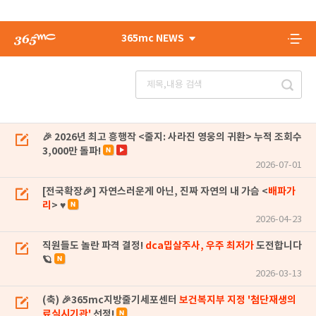
365mc NEWS
🎉 2026년 최고 흥행작 <줄지: 사라진 영웅의 귀환> 누적 조회수
3,000만 돌파!
2026-07-01
[전국확장🎉] 자연스러운게 아닌, 진짜 자연의 내 가슴 <
배파가
리
> ♥
2026-04-23
직원들도 놀란 파격 결정!
dca밉살주사, 우주 최저가
도전합니다
🪐
2026-03-13
(축) 🎉365mc지방줄기세포센터
보건복지부 지정 '첨단재생의
료실시기관'
선정!