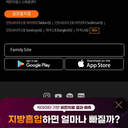
해운대 람스 스페셜센터
인도네시아 1호 자카르타 Selatan점
인도네시아 2호 자카르타 Sudirman점
인도네시아 3호 Surabaya점
태국 1호 Bangkok점
미국 LA점
NEW
Family Site
365mc 병·의원 이용약관
홈페이지 이용약관
개인정보처리방침
비급여진료수가
증명서발급
인재채용
(주)365mcㅣ서울특별시 서초구 서초대로52길 7, 3~4층(서초동, 제일빌딩)