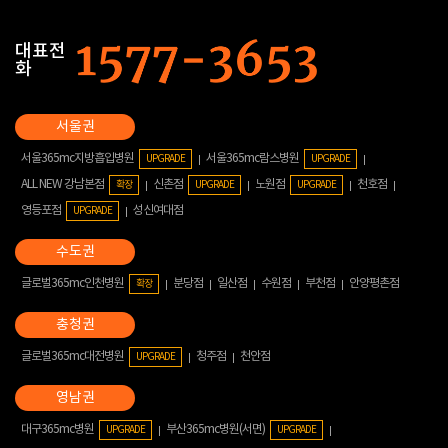
대표전
화
서울365mc지방흡입병원
서울365mc람스병원
UPGRADE
UPGRADE
ALL NEW 강남본점
신촌점
노원점
천호점
확장
UPGRADE
UPGRADE
영등포점
성신여대점
UPGRADE
글로벌365mc인천병원
분당점
일산점
수원점
부천점
안양평촌점
확장
글로벌365mc대전병원
청주점
천안점
UPGRADE
대구365mc병원
부산365mc병원(서면)
UPGRADE
UPGRADE