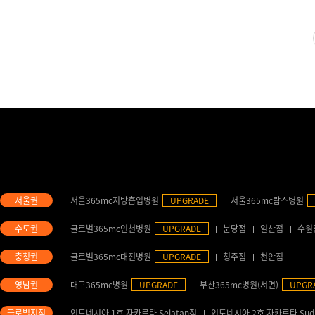
서울365mc지방흡입병원
UPGRADE
서울365mc람스병원
글로벌365mc인천병원
UPGRADE
분당점
일산점
수원
글로벌365mc대전병원
UPGRADE
청주점
천안점
대구365mc병원
UPGRADE
부산365mc병원(서면)
UPGR
인도네시아 1호 자카르타 Selatan점
인도네시아 2호 자카르타 Sud