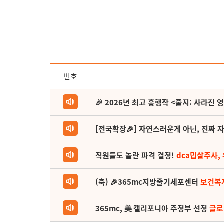
번호
🎉 2026년 최고 흥행작 <줄지: 사라진 
[전국확장🎉] 자연스러운게 아닌, 진짜 자
직원들도 놀란 파격 결정!
dca밉살주사,
(축) 🎉365mc지방줄기세포센터
보건복
365mc, 美 캘리포니아 주정부 선정
글로