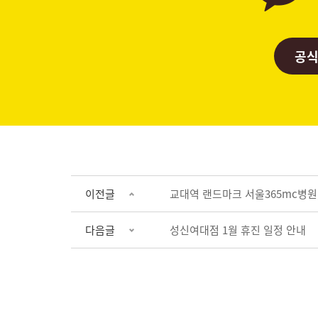
공식
이전글
교대역 랜드마크 서울365mc병원,
다음글
성신여대점 1월 휴진 일정 안내