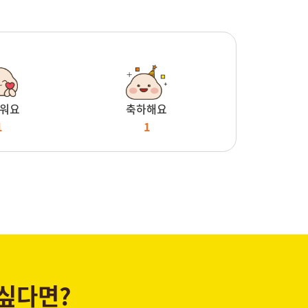
워요
축하해요
1
1
 싶다면?