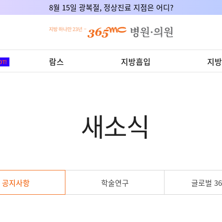
8월 15일 광복절, 정상진료 지점은 어디?
람스
지방흡입
지방
새소식
공지사항
학술연구
글로벌 36