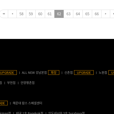
58
59
60
61
62
63
64
65
66
UPGRADE
ALL NEW 강남본점
확장
신촌점
UPGRADE
노원점
U
점
부천점
안양평촌점
ADE
해운대 람스 스페셜센터
irman점
태국 1호 Bangkok점
인도네시아 3호 Surabaya점