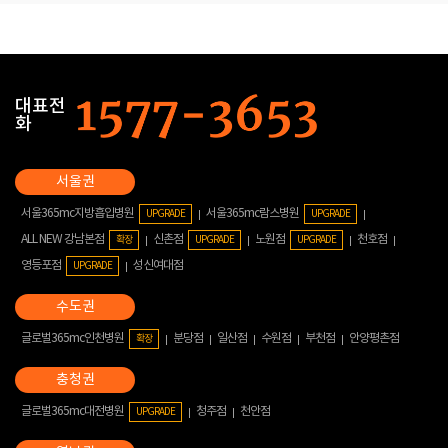
대표전
화
서울365mc지방흡입병원
서울365mc람스병원
UPGRADE
UPGRADE
ALL NEW 강남본점
신촌점
노원점
천호점
확장
UPGRADE
UPGRADE
영등포점
성신여대점
UPGRADE
글로벌365mc인천병원
분당점
일산점
수원점
부천점
안양평촌점
확장
글로벌365mc대전병원
청주점
천안점
UPGRADE