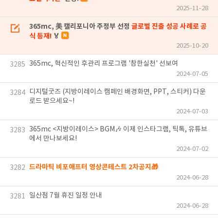
2025-11-28
365mc, 美 캘리포니아 주정부 선정
글로벌 진출 성공 사례로 공
식 등재!
🏅
2025-10-20
365mc, 혁신적인 후관리 프로그램 '참한실천' 선보여
3285
2024-07-05
디지털굿즈 (지방이레이스 캠페인 배경화면, PPT, 스티커) 다운
3284
로드 받으세요~!
2024-07-03
365mc <지방이레이스> BGM🎶 이제 인스타그램, 틱톡, 유튜브
3283
에서 만나보세요!
2024-07-02
드라마틱 비포애프터 영상콘테스트 2차공지🎁
3282
2024-06-28
일산점 7월 휴진 일정 안내
3281
2024-06-28