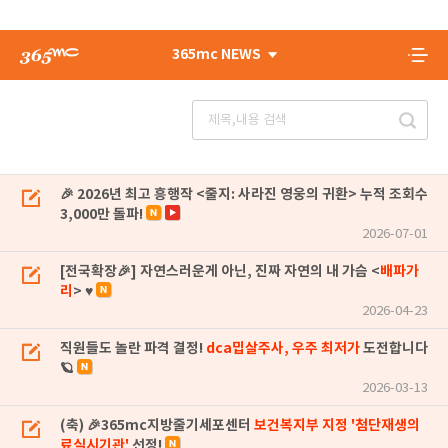
365mc NEWS
🎉 2026년 최고 흥행작 <줄지: 사라진 영웅의 귀환> 누적 조회수
3,000만 돌파!
2026-07-01
[전국확장🎉] 자연스러운게 아닌, 진짜 자연의 내 가슴 <
배파가
리
> ♥
2026-04-23
직원들도 놀란 파격 결정!
dca밉살주사, 우주 최저가
도전합니다
🪐
2026-03-13
(축) 🎉365mc지방줄기세포센터
보건복지부 지정 '첨단재생의
료실시기관'
선정!