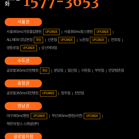
화
서울365mc지방흡입병원
서울365mc람스병원
UPGRADE
UPGRADE
ALL NEW 강남본점
신촌점
노원점
천호점
확장
UPGRADE
UPGRADE
영등포점
성신여대점
UPGRADE
글로벌365mc인천병원
분당점
일산점
수원점
부천점
안양평촌점
확장
글로벌365mc대전병원
청주점
천안점
UPGRADE
대구365mc병원
부산365mc병원(서면)
UPGRADE
UPGRADE
해운대 람스 스페셜센터