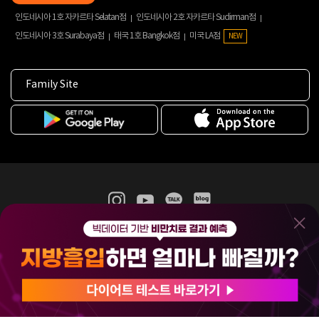
인도네시아 1호 자카르타 Selatan점
인도네시아 2호 자카르타 Sudirman점
인도네시아 3호 Surabaya점
태국 1호 Bangkok점
미국 LA점
NEW
Family Site
365mc 병·의원 이용약관
홈페이지 이용약관
개인정보처리방침
비급여진료수가
증명서발급
인재채용
(주)365mcㅣ서울특별시 서초구 서초대로52길 7, 3~4층(서초동, 제일빌딩)
120-87-04354ㅣ김남철
COPYRIGHT(C) 2025 365mc. ALL RIGHTS RESERVED.