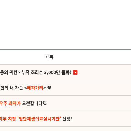
제목
영웅의 귀환> 누적 조회수 3,000만 돌파!
연의 내 가슴 <
배파가리
> ♥
 우주 최저가
도전합니다🪐
지부 지정 '첨단재생의료실시기관'
선정!