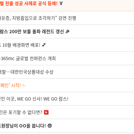
벌 진출 성공 사례로 공식 등재!
🏅
“여유증, 지방흡입으로 조각하기” 강연 진행
람스 200만 보틀 돌파 레전드 갱신 🎉
10월 배경화면 배포! 💕
365mc 글로벌 컨퍼런스 개최
적 역할…대한민국상품대상 수상
인' 시작! ✨
 이곳, WE GO 신사! WE GO 람스!
인은 포기할 수 없다면?
표원장님이 OO을 쏩니다! 😎