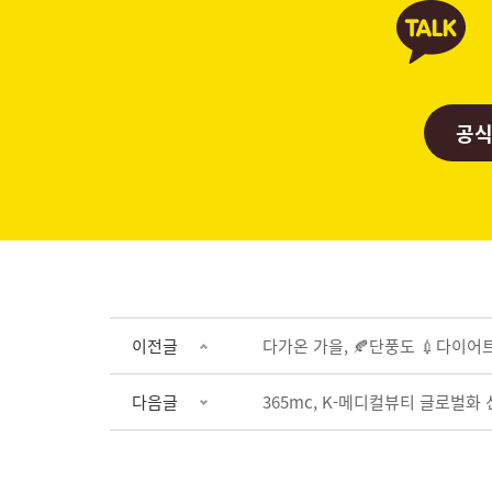
공식
이전글
다가온 가을, 🍂단풍도 💉다이어트도
다음글
365mc, K-메디컬뷰티 글로벌