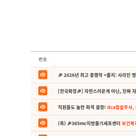
번호
🎉 2026년 최고 흥행작 <줄지: 사라진 
[전국확장🎉] 자연스러운게 아닌, 진짜 자
직원들도 놀란 파격 결정!
dca밉살주사,
(축) 🎉365mc지방줄기세포센터
보건복