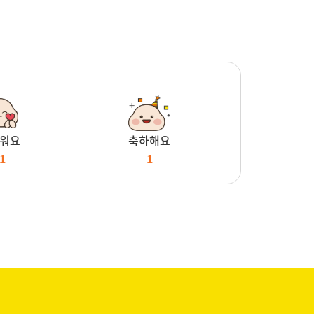
워요
축하해요
1
1