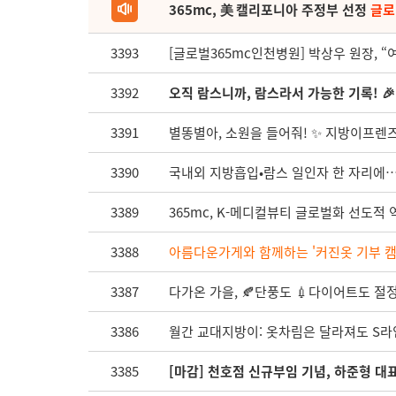
365mc, 美 캘리포니아 주정부 선정
글로
3393
[글로벌365mc인천병원] 박상우 원장, 
3392
오직 람스니까, 람스라서 가능한 기록! 🎉
3391
별똥별아, 소원을 들어줘! ✨ 지방이프렌즈 
3390
국내외 지방흡입•람스 일인자 한 자리에…
3389
365mc, K-메디컬뷰티 글로벌화 선도
3388
아름다운가게와 함께하는 '커진옷 기부 캠페
3387
다가온 가을, 🍂단풍도 💉다이어트도 절정인
3386
월간 교대지방이: 옷차림은 달라져도 S라
3385
[마감] 천호점 신규부임 기념, 하준형 대