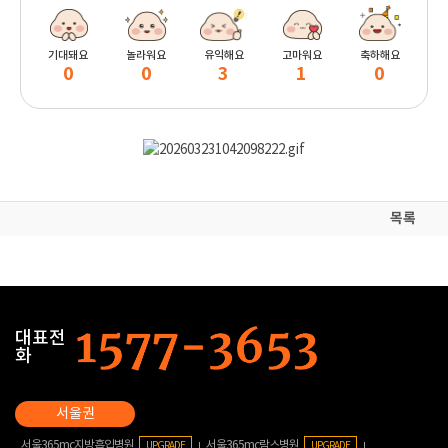
기대돼요
놀라워요
유익해요
고마워요
축하해요
0
0
3
1
0
목록
대표전
화
서울365mc지방흡입병원
서울365mc람스병원
UPGRADE
UPGRADE