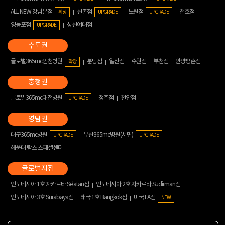
ALL NEW 강남본점
신촌점
노원점
천호점
확장
UPGRADE
UPGRADE
영등포점
성신여대점
UPGRADE
글로벌365mc인천병원
분당점
일산점
수원점
부천점
안양평촌점
확장
글로벌365mc대전병원
청주점
천안점
UPGRADE
대구365mc병원
부산365mc병원(서면)
UPGRADE
UPGRADE
해운대 람스 스페셜센터
인도네시아 1호 자카르타 Selatan점
인도네시아 2호 자카르타 Sudirman점
인도네시아 3호 Surabaya점
태국 1호 Bangkok점
미국 LA점
NEW