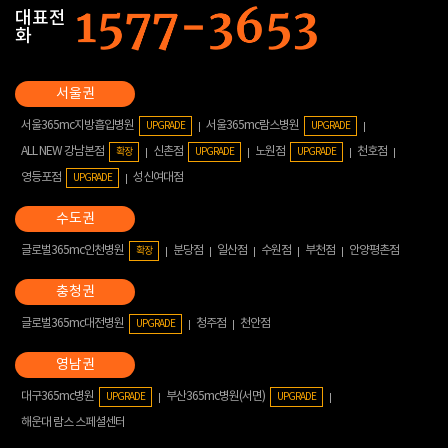
대표전
화
서울365mc지방흡입병원
서울365mc람스병원
UPGRADE
UPGRADE
ALL NEW 강남본점
신촌점
노원점
천호점
확장
UPGRADE
UPGRADE
영등포점
성신여대점
UPGRADE
글로벌365mc인천병원
분당점
일산점
수원점
부천점
안양평촌점
확장
글로벌365mc대전병원
청주점
천안점
UPGRADE
대구365mc병원
부산365mc병원(서면)
UPGRADE
UPGRADE
해운대 람스 스페셜센터