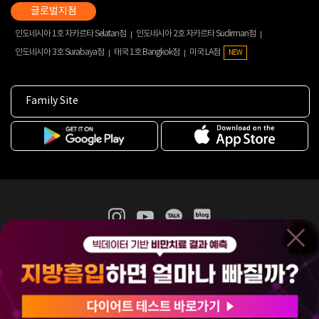
인도네시아 1호 자카르타 Selatan점
인도네시아 2호 자카르타 Sudirman점
인도네시아 3호 Surabaya점
태국 1호 Bangkok점
미국 LA점
NEW
Family Site
365mc 병·의원 이용약관
홈페이지 이용약관
개인정보처리방침
비급여진료수가
증명서발급
인재채용
(주)365mcㅣ서울특별시 서초구 서초대로52길 7, 3~4층(서초동, 제일빌딩)
120-87-04354ㅣ김남철