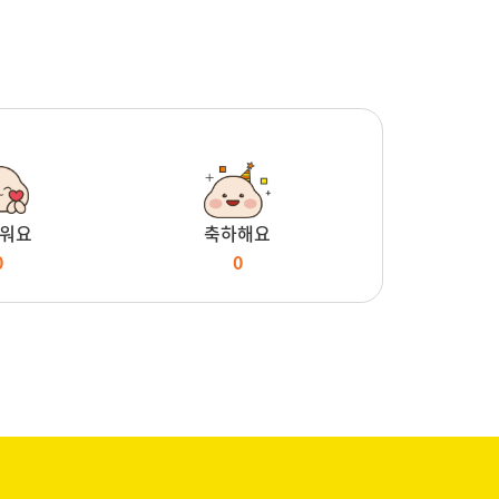
워요
축하해요
0
0