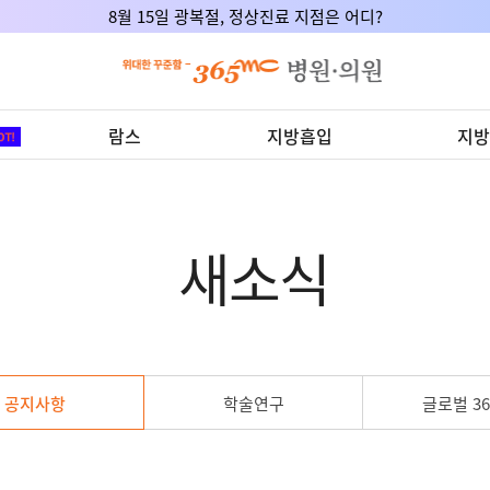
8월 15일 광복절, 정상진료 지점은 어디?
람스
지방흡입
지방
새소식
공지사항
학술연구
글로벌 36