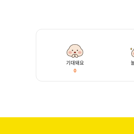
기대돼요
0