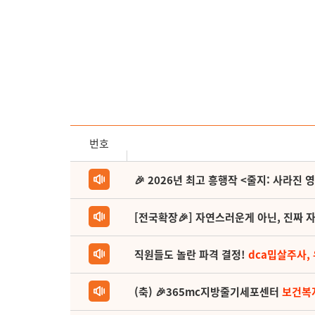
번호
🎉 2026년 최고 흥행작 <줄지: 사라진 
[전국확장🎉] 자연스러운게 아닌, 진짜 자
직원들도 놀란 파격 결정!
dca밉살주사,
(축) 🎉365mc지방줄기세포센터
보건복