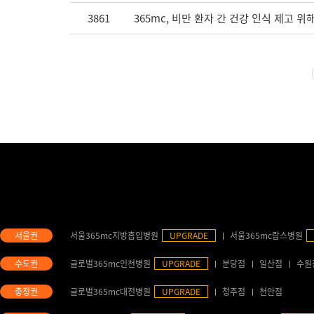
3861
365mc, 비만 환자 간 건강 인식 제고
서울365mc지방흡입병원
UPGRADE
서울365mc람스병원
글로벌365mc인천병원
UPGRADE
분당점
일산점
수원
글로벌365mc대전병원
UPGRADE
청주점
천안점