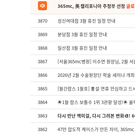
365mc, 美 캘리포니아 주정부 선정
글로
3870
성신여대점 3월 휴진 일정 안내
3869
분당점 3월 휴진 일정 안내
3868
일산점 3월 휴진 일정 안내
3867
[서울365mc병원] 이수연 원장님, 2월 서
3866
2026년 2월 수술원장단 학술 세미나 개최
3865
[월간람스 1월호] 🧧설 연휴 안심하고 드세
3864
🌟1월 람스 보틀수 1위 3관왕 달성!🌟
3863
다시 만난 맥미걸, 다시 그려본 변화🎨! 60
3862
47만 압도적 케이스가 만든 차이, 365mc