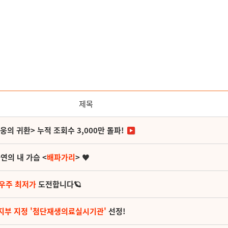
제목
영웅의 귀환> 누적 조회수 3,000만 돌파!
연의 내 가슴 <
배파가리
> ♥
 우주 최저가
도전합니다🪐
지부 지정 '첨단재생의료실시기관'
선정!