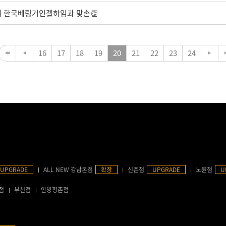
 위해 한국베링거인겔하임과 맞손👏
16
17
18
19
20
21
22
23
24
UPGRADE
ALL NEW 강남본점
확장
신촌점
UPGRADE
노원점
U
점
부천점
안양평촌점