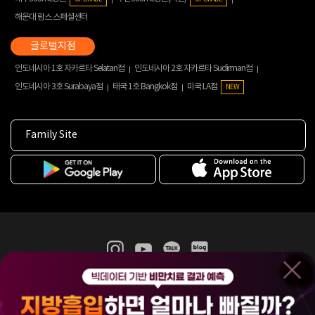
해운대 람스 스페셜센터
인도네시아 1호 자카르타 Selatan점
인도네시아 2호 자카르타 Sudirman점
인도네시아 3호 Surabaya점
태국 1호 Bangkok점
미국 LA점
NEW
Family Site
365mc 병·의원 이용약관
홈페이지 이용약관
개인정보처리방침
비급여진료수가
증명서발급
인재채용