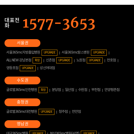
대표전
화
서울365mc지방흡입병원
서울365mc람스병원
UPGRADE
UPGRADE
ALL NEW 강남본점
신촌점
노원점
천호점
확장
UPGRADE
UPGRADE
영등포점
성신여대점
UPGRADE
글로벌365mc인천병원
분당점
일산점
수원점
부천점
안양평촌점
확장
글로벌365mc대전병원
청주점
천안점
UPGRADE
대구365mc병원
부산365mc병원(서면)
UPGRADE
UPGRADE