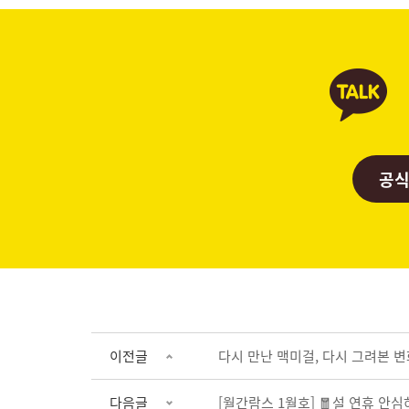
공식
이전글
다시 만난 맥미걸, 다시 그려본 변화
다음글
[월간람스 1월호] 🧧설 연휴 안심