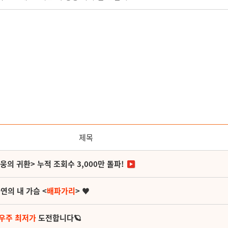
제목
영웅의 귀환> 누적 조회수 3,000만 돌파!
연의 내 가슴 <
배파가리
> ♥
 우주 최저가
도전합니다🪐