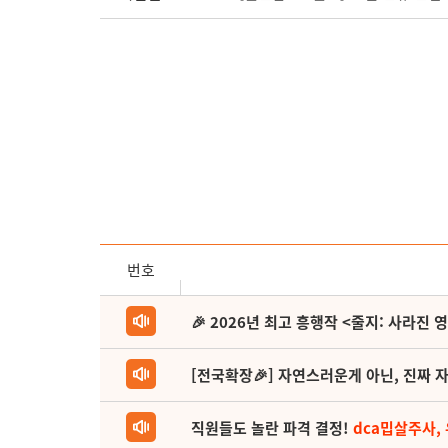
번호
🎉 2026년 최고 흥행작 <줄지: 사라진 
[전국확장🎉] 자연스러운게 아닌, 진짜 자
직원들도 놀란 파격 결정!
dca밉살주사,