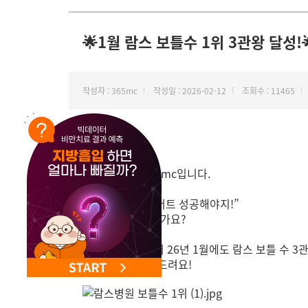
🌟1월 람스 보틀수 1위 3관왕 달성
작성자 : 365mc
작성일 : 2026-02-12
조회수 : 11465
안녕하세요.
지방 하나만, 365mc입니다.
“올해는 꼭 다이어트 성공해야지!”
다짐만 하고 계신가요?
25년 12월에 이어
26년 1월에도 람스 보틀 수 3
람스병원을 추천드려요!