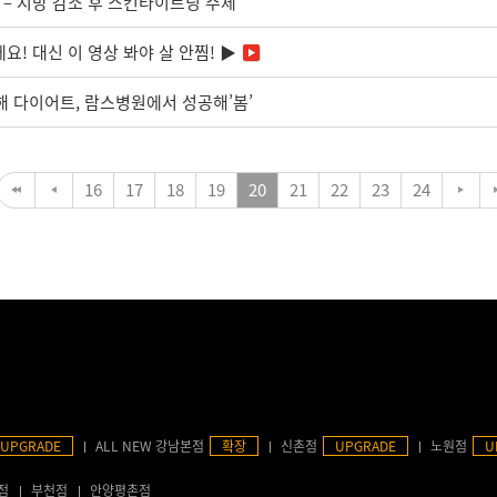
 – 지방 감소 후 스킨타이트닝 주제
요! 대신 이 영상 봐야 살 안찜! ▶
 올해 다이어트, 람스병원에서 성공해’봄’
16
17
18
19
20
21
22
23
24
UPGRADE
ALL NEW 강남본점
확장
신촌점
UPGRADE
노원점
U
점
부천점
안양평촌점