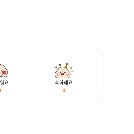
워요
축하해요
0
0