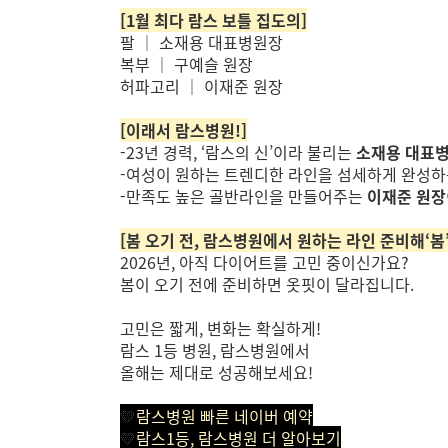
[1월 최다 람스 보틀 집도의]
팔 ｜ 소재용 대표병원장
복부 ｜ 구예슬 원장
허파고리 ｜ 이재준 원장
[이래서 람스병원!]
-23년 경력, ‘람스의 신’이라 불리는
소재용 대표
-여성이 원하는 트렌디한 라인을 섬세하게 완성
-만족도 높은 골반라인을 만들어주는
이재준 원장
[봄 오기 전, 람스병원에서 원하는 라인 준비해‘봄’
2026년, 아직 다이어트를 고민 중이신가요?
봄이 오기 전에 준비하면 옷핏이 달라집니다.
고민은 짧게, 변화는 확실하게!
람스 1등 병원, 람스병원에서
올해는 제대로 성공해보세요!
💛
람스병원 빠른 네이버 예약
💛
람스1등, 람스병원 더 알아보기