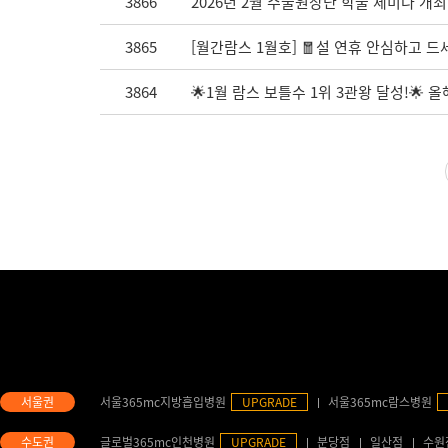
3866
2026년 2월 수술원장단 학술 세미나 개최
3865
[월간람스 1월호] 🧧설 연휴 안심하고 드세
3864
🌟1월 람스 보틀수 1위 3관왕 달성!🌟
서울365mc지방흡입병원
UPGRADE
서울365mc람스병원
글로벌365mc인천병원
UPGRADE
분당점
일산점
수원