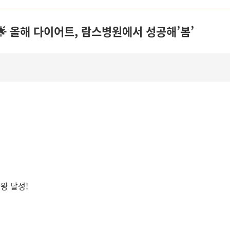
!🌟 올해 다이어트, 람스병원에서 성공해’봄’
관왕 달성!