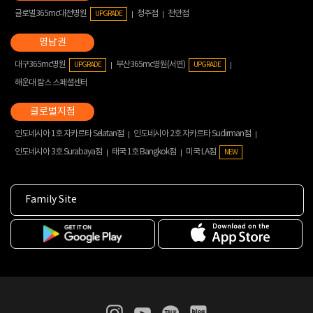
글로벌365mc대전병원
청주점
천안점
UPGRADE
대구365mc병원
부산365mc병원(서면)
UPGRADE
UPGRADE
해운대 람스 스페셜센터
인도네시아 1호 자카르타 Selatan점
인도네시아 2호 자카르타 Sudirman점
인도네시아 3호 Surabaya점
태국 1호 Bangkok점
미국 LA점
NEW
Family Site