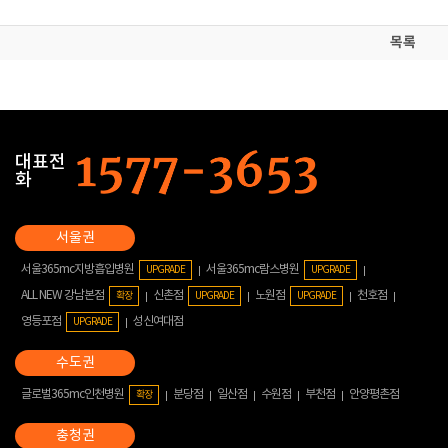
목록
대표전
화
서울365mc지방흡입병원
서울365mc람스병원
UPGRADE
UPGRADE
ALL NEW 강남본점
신촌점
노원점
천호점
확장
UPGRADE
UPGRADE
영등포점
성신여대점
UPGRADE
글로벌365mc인천병원
분당점
일산점
수원점
부천점
안양평촌점
확장