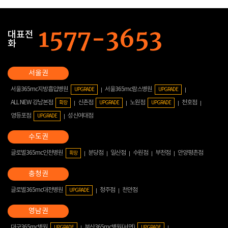
대표전
화
서울365mc지방흡입병원
서울365mc람스병원
UPGRADE
UPGRADE
ALL NEW 강남본점
신촌점
노원점
천호점
확장
UPGRADE
UPGRADE
영등포점
성신여대점
UPGRADE
글로벌365mc인천병원
분당점
일산점
수원점
부천점
안양평촌점
확장
글로벌365mc대전병원
청주점
천안점
UPGRADE
대구365mc병원
부산365mc병원(서면)
UPGRADE
UPGRADE