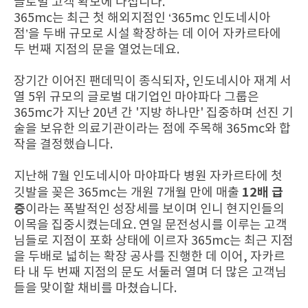
글로벌 고객 확보에 나섭니다.
365mc는 최근 첫 해외지점인 ‘365mc 인도네시아
점’을 두배 규모로 시설 확장하는 데 이어 자카르타에
두 번째 지점의 문을 열었는데요.
장기간 이어진 팬데믹이 종식되자, 인도네시아 재계 서
열 5위 규모의 글로벌 대기업인 마야파다 그룹은
365mc가 지난 20년 간 '지방 하나만' 집중하며 선진 기
술을 보유한 의료기관이라는 점에 주목해 365mc와 합
작을 결정했습니다.
지난해 7월 인도네시아 마야파다 병원 자카르타에 첫
12배 급
깃발을 꽂은 365mc는 개원 7개월 만에 매출
증
이라는 폭발적인 성장세를 보이며 인니 현지인들의
이목을 집중시켰는데요. 연일 문전성시를 이루는 고객
님들로 지점이 포화 상태에 이르자 365mc는 최근 지점
을 두배로 넓히는 확장 공사를 진행한 데 이어, 자카르
타 내 두 번째 지점의 문도 서둘러 열며 더 많은 고객님
들을 맞이할 채비를 마쳤습니다.