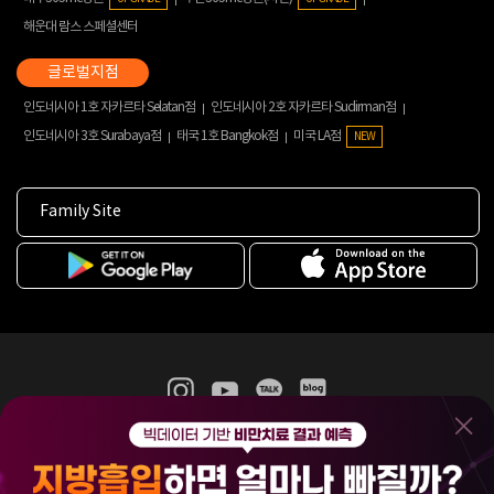
해운대 람스 스페셜센터
인도네시아 1호 자카르타 Selatan점
인도네시아 2호 자카르타 Sudirman점
인도네시아 3호 Surabaya점
태국 1호 Bangkok점
미국 LA점
NEW
Family Site
365mc 병·의원 이용약관
홈페이지 이용약관
개인정보처리방침
비급여진료수가
증명서발급
인재채용