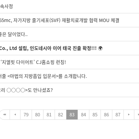
c 속사정
5mc, 자가지방 줄기세포(SVF) 재활치료개발 협력 MOU 체결
 좋은 달이었다..
" Co., Ltd 설립, 인도네시아 이어 태국 진출 확정!!!
🌍
 ‘지엘핏 다이어트’ CJ홈쇼핑 런칭!
되어줄 <마법의 지방흡입 입문서>를 소개합니다.
파고리 ○○○○>도 만나셨죠?
79
80
81
82
83
84
85
86
87