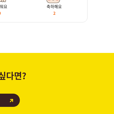
워요
축하해요
0
2
 싶다면?