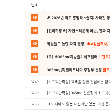
번호
🎉 2026년 최고 흥행작 <줄지: 사라진 
[전국확장🎉] 자연스러운게 아닌, 진짜 자
직원들도 놀란 파격 결정!
dca밉살주사,
(축) 🎉365mc지방줄기세포센터
보건복
365mc, 美 캘리포니아 주정부 선정
글로
3240
[초고객만족실] 고객을 향한 진심에는 끝이
3239
[초고객만족실] 365mc 신촌점의 초고객
3238
그 어디에도 없는 대전에만 있는 '이것'은