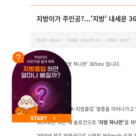
지방이가 주인공?...'지방' 내세운 3
작성자 : 365mc
작성일 : 2024-05-23
조회수 : 20177
안녕하세요, ‘지방 하나만’ 365mc 입니다.
인도네시아에서 ‘K-지방흡입’ 열풍을 이어나가고 
365mc는 최근 새 슬로건으로
‘지방 하나만’
을 채
2003년 작은 의원급으로 시작된 365mc는 오직