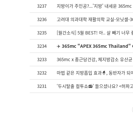
3237
지방이가 주인공?...'지방' 내세운 365m
3236
고려대 의과대학 재활의학 교실-모닛셀-36
3235
[월간소식] 5월 BEST! 아.. 살 빼기 너무
3234
✈️
365mc "APEX 365mc Thailand
3233
365mc x 종근당건강, 체지방감소 유산균
3232
마법 같은 지방흡입 효과🧙, 동반자가 
3231
‘두시탈출 컬투쇼📻’ 들으셨나요? <허