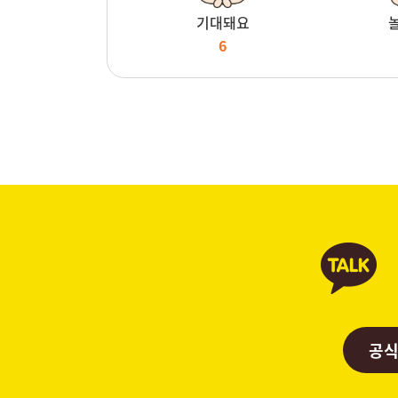
기대돼요
6
공식