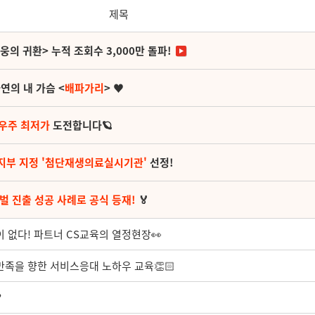
제목
영웅의 귀환> 누적 조회수 3,000만 돌파!
연의 내 가슴 <
배파가리
> ♥
 우주 최저가
도전합니다🪐
지부 지정 '첨단재생의료실시기관'
선정!
벌 진출 성공 사례로 공식 등재!
🏅
 없다! 파트너 CS교육의 열정현장👀
만족을 향한 서비스응대 노하우 교육👏🏻
?