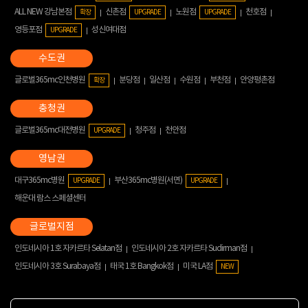
ALL NEW 강남본점
신촌점
노원점
천호점
확장
UPGRADE
UPGRADE
영등포점
성신여대점
UPGRADE
글로벌365mc인천병원
분당점
일산점
수원점
부천점
안양평촌점
확장
글로벌365mc대전병원
청주점
천안점
UPGRADE
대구365mc병원
부산365mc병원(서면)
UPGRADE
UPGRADE
해운대 람스 스페셜센터
인도네시아 1호 자카르타 Selatan점
인도네시아 2호 자카르타 Sudirman점
인도네시아 3호 Surabaya점
태국 1호 Bangkok점
미국 LA점
NEW