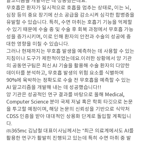
알고리즘을 개발하는 데 성공했는데요.
무호흡은 환자가 일시적으로 호흡을 멈추는 상태로, 이는 뇌,
심장 등의 중요 장기에 산소 공급을 감소시켜 심각한 합병증을
유발할 수 있습니다. 특히, 수면 마취는 호흡기 기능을 억제할
수 있기 때문에 수술 중 및 수술 후 회복 과정에서 무호흡 가능
성을 증가시키며, 이로 인해 환자의 안전과 수술의 성공에 중
대한 영향을 미칠 수 있습니다.
그러나 현재까지는 무호흡 발생을 예측하는 데 사용할 수 있는
지침이나 도구가 제한적이었는데요.이러한 상황에서 양 기관
의 공동연구팀은 최신 AI 기술을 활용해 수술 환자의 다양한
데이터를 분석하고, 무호흡 발생의 위험 요소를 식별하며
90%에 육박하는 정확도로 수술 전 무호흡을 예측할 수 있는
AI 알고리즘을 개발해 내는 데 성공했습니다!!
양 기관은 성공적인 연구 결과를 바탕으로 올해 Medical,
Computer Science 분야 국제 저널 혹은 학회 타깃으로 논문
을 투고할 예정이며, 해당 논문의 신뢰성을 기반으로 식약처
CDSS 인증을 받아 대대적인 상용화 단계로 돌입할 계획입니
다.
㈜365mc 김남철 대표이사님께서는 “최근 의료계에서도 AI를
활용한 연구가 활발히 진행되고 있는데 특히 수면 마취 중 발