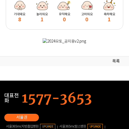
기대돼요
놀라워요
유익해요
고마워요
축하해요
8
1
0
0
1
목록
대표전
화
서울365mc지방흡입병원
서울365mc람스병원
UPGRADE
UPGRADE