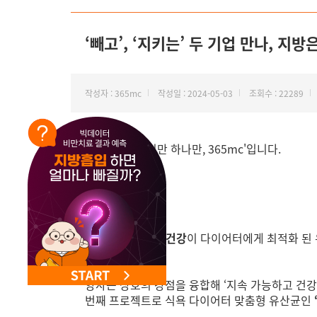
‘빼고’, ‘지키는’ 두 기업 만나, 지
작성자 : 365mc
작성일 : 2024-05-03
조회수 : 22289
안녕하세요. '비만 하나만, 365mc'입니다.
365mc
와
종근당건강
이 다이어터에게 최적화 된 
했는데요!
양사는 상호의 강점을 융합해 ‘지속 가능하고 건강
번째 프로젝트로 식욕 다이어터 맞춤형 유산균인