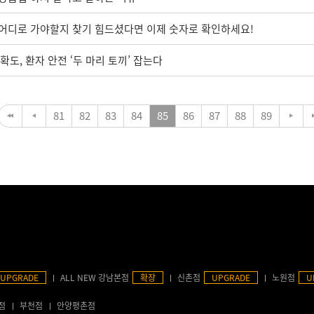
, 어디로 가야할지 찾기 힘드셨다면 이제 숫자로 확인하세요!
도, 환자 안전 ‘두 마리 토끼’ 잡는다
81
82
83
84
85
86
87
88
89
UPGRADE
ALL NEW 강남본점
확장
신촌점
UPGRADE
노원점
U
점
부천점
안양평촌점