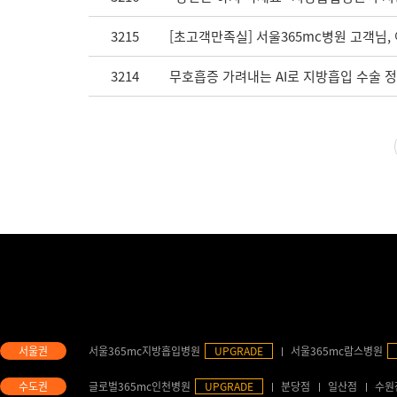
3215
[초고객만족실] 서울365mc병원 고객님
3214
무호흡증 가려내는 AI로 지방흡입 수술 정확
서울365mc지방흡입병원
UPGRADE
서울365mc람스병원
글로벌365mc인천병원
UPGRADE
분당점
일산점
수원