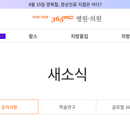
8월 15일 광복절, 정상진료 지점은 어디?
람스
지방흡입
지방
새소식
공지사항
학술연구
글로벌 36