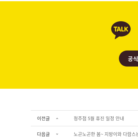
공식
이전글
청주점 5월 휴진 일정 안내
다음글
노곤노곤한 봄~ 지방이와 다람스는