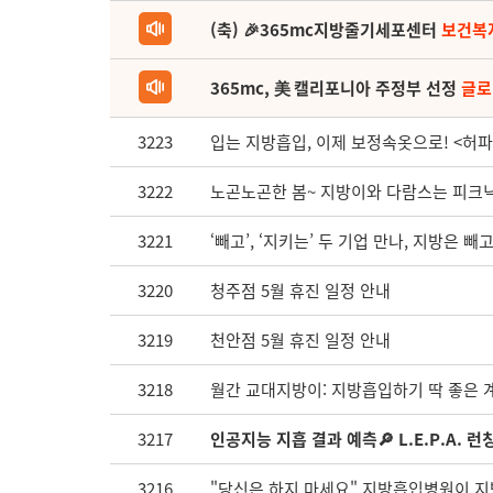
(축) 🎉365mc지방줄기세포센터
보건복
365mc, 美 캘리포니아 주정부 선정
글로
3223
입는 지방흡입, 이제 보정속옷으로! <허파
3222
노곤노곤한 봄~ 지방이와 다람스는 피크닉 
3221
‘빼고’, ‘지키는’ 두 기업 만나, 지방은 
3220
청주점 5월 휴진 일정 안내
3219
천안점 5월 휴진 일정 안내
3218
월간 교대지방이: 지방흡입하기 딱 좋은 
3217
인공지능 지흡 결과 예측🔎 L.E.P.A. 런
3216
"당신은 하지 마세요" 지방흡입병원이 지