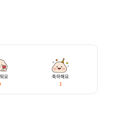
워요
축하해요
0
1