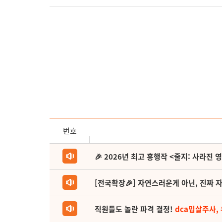
번호
🎉 2026년 최고 흥행작 <줄지: 사라진 
[전국확장🎉] 자연스러운게 아닌, 진짜 자
직원들도 놀란 파격 결정!
dca밉살주사,