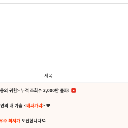
제목
영웅의 귀환> 누적 조회수 3,000만 돌파!
연의 내 가슴 <
배파가리
> ♥
 우주 최저가
도전합니다🪐