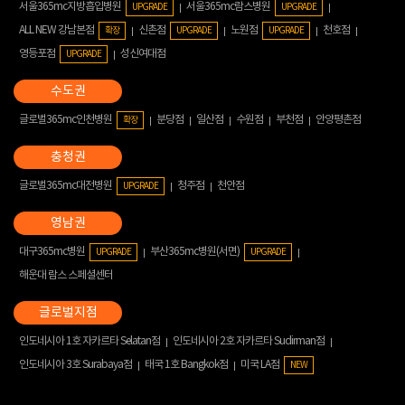
서울365mc지방흡입병원
서울365mc람스병원
UPGRADE
UPGRADE
ALL NEW 강남본점
신촌점
노원점
천호점
확장
UPGRADE
UPGRADE
영등포점
성신여대점
UPGRADE
글로벌365mc인천병원
분당점
일산점
수원점
부천점
안양평촌점
확장
글로벌365mc대전병원
청주점
천안점
UPGRADE
대구365mc병원
부산365mc병원(서면)
UPGRADE
UPGRADE
해운대 람스 스페셜센터
인도네시아 1호 자카르타 Selatan점
인도네시아 2호 자카르타 Sudirman점
인도네시아 3호 Surabaya점
태국 1호 Bangkok점
미국 LA점
NEW