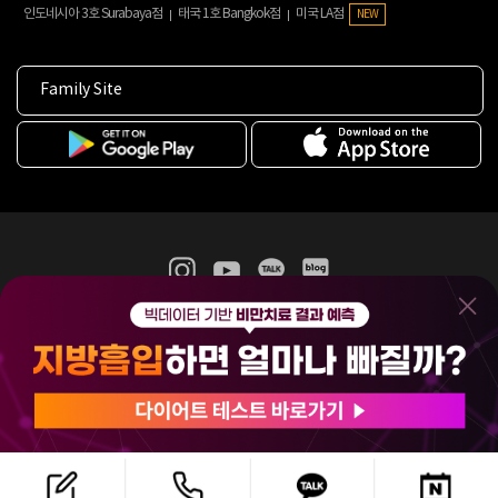
인도네시아 3호 Surabaya점
태국 1호 Bangkok점
미국 LA점
NEW
Family Site
365mc 병·의원 이용약관
홈페이지 이용약관
개인정보처리방침
비급여진료수가
증명서발급
인재채용
(주)365mcㅣ서울특별시 서초구 서초대로52길 7, 3~4층(서초동, 제일빌딩)
120-87-04354ㅣ김남철
COPYRIGHT(C) 2025 365mc. ALL RIGHTS RESERVED.