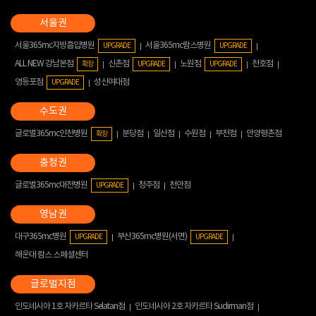
서울365mc지방흡입병원
서울365mc람스병원
UPGRADE
UPGRADE
ALL NEW 강남본점
신촌점
노원점
천호점
확장
UPGRADE
UPGRADE
영등포점
성신여대점
UPGRADE
글로벌365mc인천병원
분당점
일산점
수원점
부천점
안양평촌점
확장
글로벌365mc대전병원
청주점
천안점
UPGRADE
대구365mc병원
부산365mc병원(서면)
UPGRADE
UPGRADE
해운대 람스 스페셜센터
인도네시아 1호 자카르타 Selatan점
인도네시아 2호 자카르타 Sudirman점