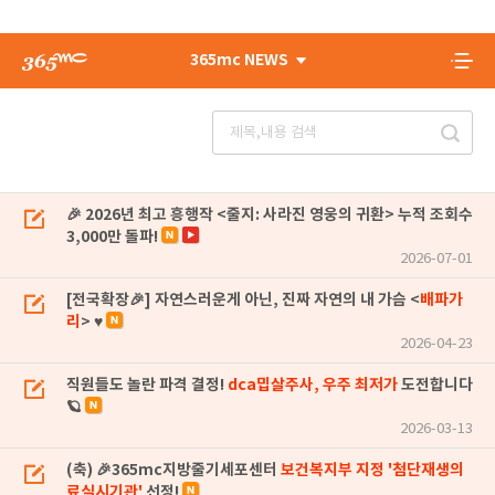
365mc NEWS
🎉 2026년 최고 흥행작 <줄지: 사라진 영웅의 귀환> 누적 조회수
3,000만 돌파!
2026-07-01
[전국확장🎉] 자연스러운게 아닌, 진짜 자연의 내 가슴 <
배파가
리
> ♥
2026-04-23
직원들도 놀란 파격 결정!
dca밉살주사, 우주 최저가
도전합니다
🪐
2026-03-13
(축) 🎉365mc지방줄기세포센터
보건복지부 지정 '첨단재생의
료실시기관'
선정!