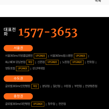
목록
대표전
화
서울365mc지방흡입병원
서울365mc람스병원
UPGRADE
UPGRADE
ALL NEW 강남본점
신촌점
노원점
천호점
확장
UPGRADE
UPGRADE
영등포점
성신여대점
UPGRADE
글로벌365mc인천병원
분당점
일산점
수원점
부천점
안양평촌점
확장
글로벌365mc대전병원
청주점
천안점
UPGRADE