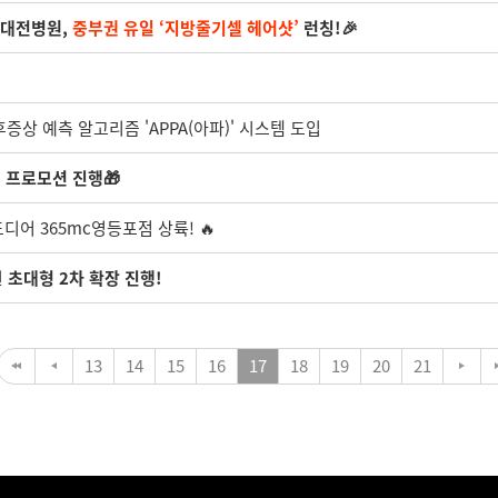
 대전병원,
중부권 유일 ‘지방줄기셀 헤어샷’
런칭!🎉
후증상 예측 알고리즘 'APPA(아파)' 시스템 도입
 프로모션 진행🎁
디어 365mc영등포점 상륙! 🔥
원
초대형 2차 확장 진행!
13
14
15
16
17
18
19
20
21