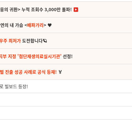
영웅의 귀환> 누적 조회수 3,000만 돌파!
연의 내 가슴 <
배파가리
> ♥
 우주 최저가
도전합니다🪐
지부 지정 '첨단재생의료실시기관'
선정!
벌 진출 성공 사례로 공식 등재!
🏅
도로 빌보드 등장!