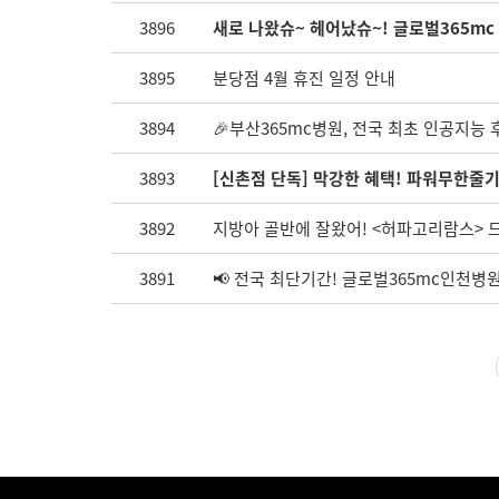
3896
새로 나왔슈~ 헤어났슈~! 글로벌365mc
3895
분당점 4월 휴진 일정 안내
3894
🎉부산365mc병원, 전국 최초 인공지능 
3893
[신촌점 단독] 막강한 혜택! 파워무한줄기
3892
지방아 골반에 잘왔어! <허파고리람스> 드
3891
📢 전국 최단기간! 글로벌365mc인천병