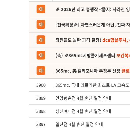
🎉 2026년 최고 흥행작 <줄지: 사라진 
[전국확장🎉] 자연스러운게 아닌, 진짜 자
직원들도 놀란 파격 결정!
dca밉살주사,
(축) 🎉365mc지방줄기세포센터
보건복
365mc, 美 캘리포니아 주정부 선정
글로
3900
365mc, 국내 의료기관 최초로 LA 고속
3899
안양평촌점 4월 휴진 일정 안내
3898
성신여대점 4월 휴진 일정 안내
3897
일산점 4월 휴진 일정 안내