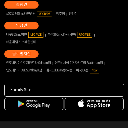
글로벌365mc대전병원
청주점
천안점
UPGRADE
대구365mc병원
부산365mc병원(서면)
UPGRADE
UPGRADE
해운대 람스 스페셜센터
인도네시아 1호 자카르타 Selatan점
인도네시아 2호 자카르타 Sudirman점
인도네시아 3호 Surabaya점
태국 1호 Bangkok점
미국 LA점
NEW
Family Site