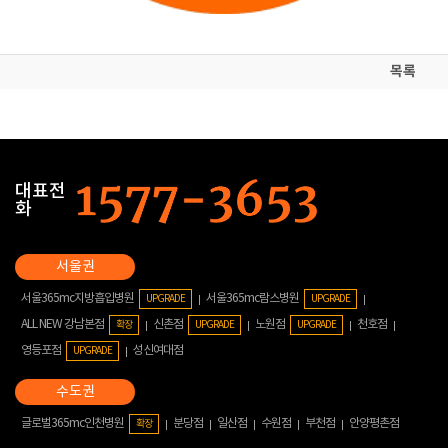
목록
대표전
화
서울365mc지방흡입병원
서울365mc람스병원
UPGRADE
UPGRADE
ALL NEW 강남본점
신촌점
노원점
천호점
확장
UPGRADE
UPGRADE
영등포점
성신여대점
UPGRADE
글로벌365mc인천병원
분당점
일산점
수원점
부천점
안양평촌점
확장