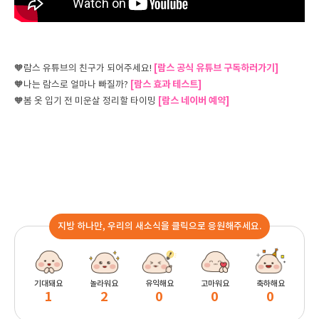
[람스 공식 유튜브 구독하러가기]
🧡람스 유튜브의 친구가 되어주세요!
[람스 효과 테스트]
🧡나는 람스로 얼마나 빠질까?
[람스 네이버 예약]
🧡봄 옷 입기 전 미운살 정리할 타이밍
지방 하나만, 우리의 새소식을 클릭으로 응원해주세요.
기대돼요
놀라워요
유익해요
고마워요
축하해요
1
2
0
0
0