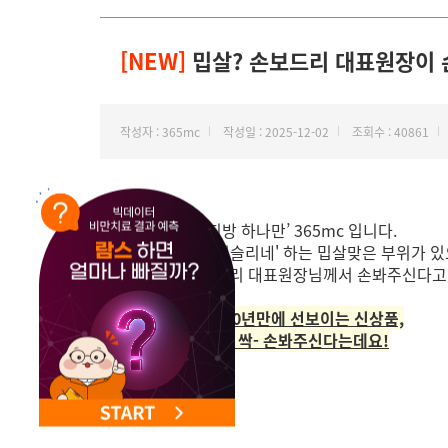
[NEW]
밉살? 손보드리 대표원장이 
작성자 : 365mc
작성일 : 2025-12-02
조회수 : 40861
안녕하세요, ‘지방 하나만’ 365mc 입니다.
혹시 '아, 정말 거슬리네' 하는 밉살맞은 부위가 
영등포점 손보드리 대표원장님께서 손봐주신다고
바로 365mc가 10년만에 선보이는 신상품,
[dca밉살주사]로 싹- 손봐주신다는데요!