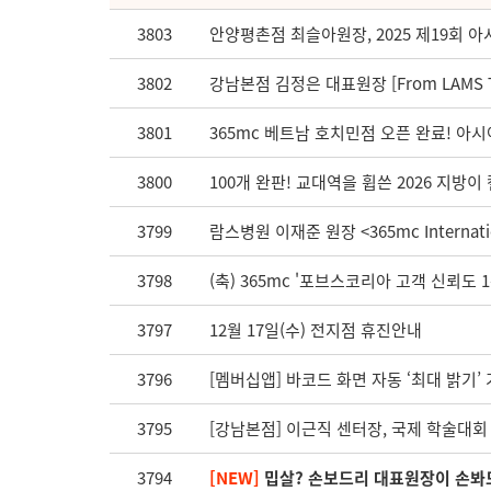
3803
안양평촌점 최슬아원장, 2025 제19회 
3802
강남본점 김정은 대표원장 [From LAMS T
3801
365mc 베트남 호치민점 오픈 완료! 아
3800
100개 완판! 교대역을 휩쓴 2026 지방이
3799
람스병원 이재준 원장 <365mc Internatio
3798
(축) 365mc '포브스코리아 고객 신뢰도 
3797
12월 17일(수) 전지점 휴진안내
3796
[멤버십앱] 바코드 화면 자동 ‘최대 밝기’
3795
[강남본점] 이근직 센터장, 국제 학술대
3794
[NEW]
밉살? 손보드리 대표원장이 손봐