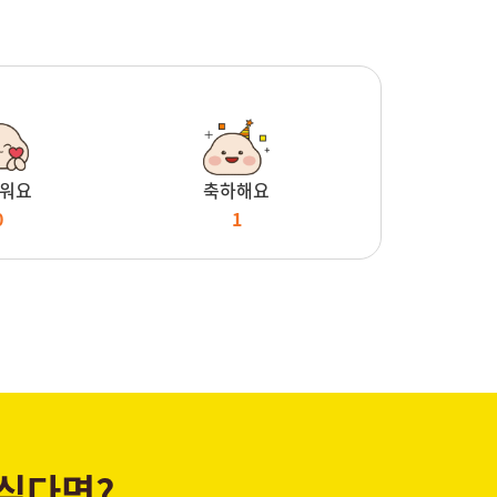
워요
축하해요
0
1
 싶다면?