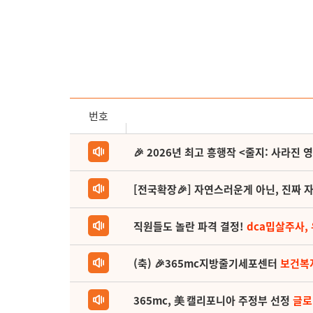
번호
🎉 2026년 최고 흥행작 <줄지: 사라진 
[전국확장🎉] 자연스러운게 아닌, 진짜 자
직원들도 놀란 파격 결정!
dca밉살주사,
(축) 🎉365mc지방줄기세포센터
보건복
365mc, 美 캘리포니아 주정부 선정
글로