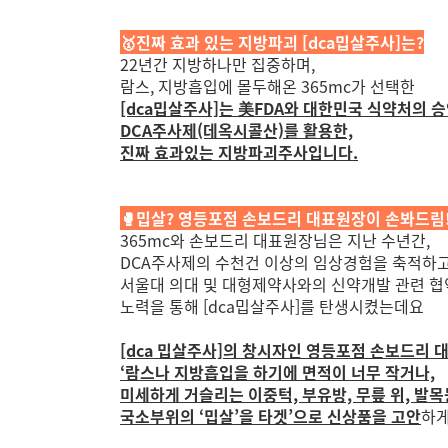
🥇진짜 효과 있는 지방파괴 [dca밉살주사]는?
22년간 지방하나만 집중하며,
람스, 지방흡입에 몰두해온 365mc가 선택한
[dca밉살주사]는 美FDA와 대한민국 식약처의 
DCA주사제(데옥시콜산)를 활용한,
진짜 효과있는 지방파괴주사입니다.
🥊밉살? 영등포점 손보드리 대표원장이 손봐드림
365mc와 손보드리 대표원장님은 지난 수년간,
DCA주사제의 수천건 이상의 임상경험을 축적하고
서울대 의대 및 대형제약사와의 신약개발 관련 협
노력을 통해
[dca밉살주사]를 탄생시켰는데요
[dca 밉살주사]의 창시자인 영등포점 손보드리
‘람스나 지방흡입을 하기에 면적이 너무 작거나,
미세하게 거슬리는 이중턱, 부유방, 무릎 위, 발
국소부위의 ‘밉살’을 타겟’으로 신상품을 고안
하게