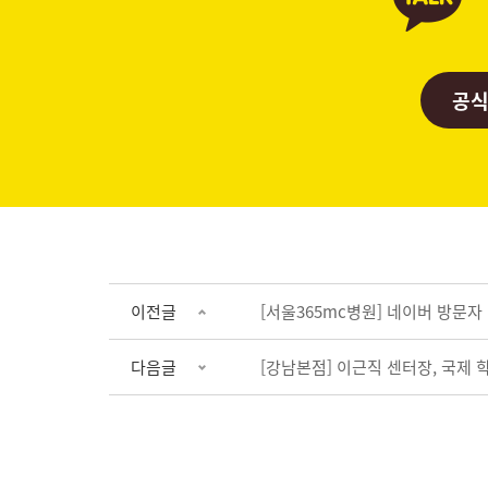
공식
이전글
[서울365mc병원] 네이버 방문자 리
다음글
[강남본점] 이근직 센터장, 국제