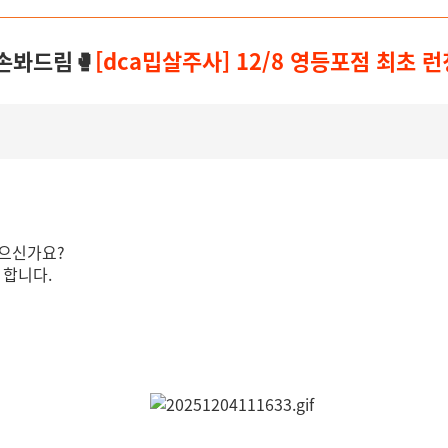
손봐드림🥊
[dca밉살주사] 12/8 영등포점 최초 런
있으신가요?
 합니다.