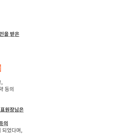
승인을 받은
!
,
약 등의
 대표원장님은
목등의
 되었다며,