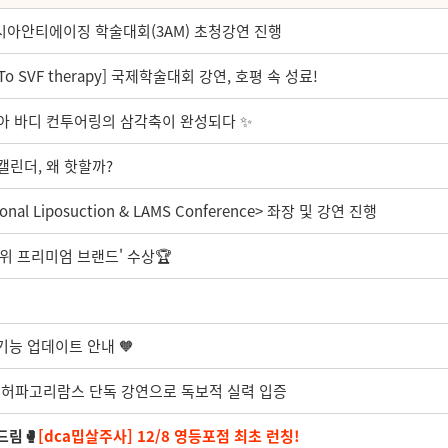
아시아안티에이징 학술대회(3AM) 초청강연 진행
o SVF therapy] 국제학술대회 강연, 호평 속 성료!
시아 바디 컨투어링의 삼각축이 완성되다 ✨
 캘린더, 왜 핫할까?
nal Liposuction & LAMS Conference> 좌장 및 강연 진행
1위 프리미엄 브랜드' 수상🏆️
 기능 업데이트 안내 🧡
회 허파고리람스 단독 강연으로 독보적 실력 입증
드림🥊
[dca밉살주사] 12/8 영등포점 최초 런칭!