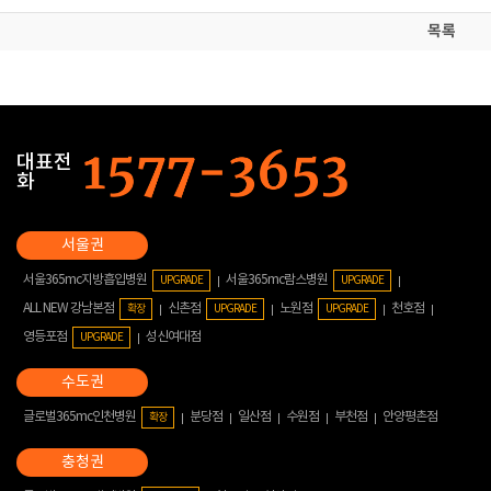
목록
대표전
화
서울365mc지방흡입병원
서울365mc람스병원
UPGRADE
UPGRADE
ALL NEW 강남본점
신촌점
노원점
천호점
확장
UPGRADE
UPGRADE
영등포점
성신여대점
UPGRADE
글로벌365mc인천병원
분당점
일산점
수원점
부천점
안양평촌점
확장