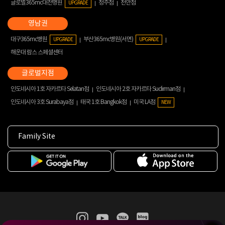
글로벌365mc대전병원
청주점
천안점
UPGRADE
대구365mc병원
부산365mc병원(서면)
UPGRADE
UPGRADE
해운대 람스 스페셜센터
인도네시아 1호 자카르타 Selatan점
인도네시아 2호 자카르타 Sudirman점
인도네시아 3호 Surabaya점
태국 1호 Bangkok점
미국 LA점
NEW
Family Site