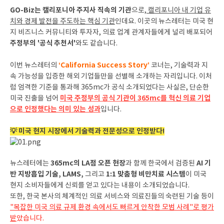
GO-Biz는 캘리포니아 주지사 직속의 기관
으로,
캘리포니아 내 기업 유
치와 경제 발전을 주도하는 핵심 기관
인데요. 이곳의 뉴스레터는 미국 현
지 비즈니스 커뮤니티와 투자자, 의료 업계 관계자들에게 널리 배포되어
주정부의 '공식 추천서'
와도 같습니다.
‘California Success Story’
이번 뉴스레터의
코너는, 기술력과 지
속 가능성을 입증한 해외 기업들만을 선별해 소개하는 자리입니다. 이처
럼 엄격한 기준을 통과해 365mc가 공식 소개되었다는 사실은, 단순한
미국 주정부의 공식 기관이 365mc를 혁신 의료 기업
미국 진출을 넘어
으로 인정했다는 의미 있는 성과
입니다.
💡 미국 현지 시장에서 기술력과 전문성으로 인정받다!
365mc의 LA점 오픈 현장
AI 기
뉴스레터에는
과 함께 한국에서 검증된
반 지방흡입 기술, LAMS,
1:1 맞춤형 비만치료 시스템
그리고
이 미국
현지 소비자들에게 신뢰를 얻고 있다는 내용이 소개되었습니다.
또한, 한국 본사의 체계적인 의료 서비스와 의료진들의 숙련된 기술 등이
"복잡한 미국 의료 규제 환경 속에서도 빠르게 안착한 모범 사례"로 평가
받
았습니다.