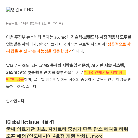
▶남부 캘리포니아 병원록에 실린 365mc LA점
기술력•브랜드력•시장 적응력 모두를
이번 주정부 뉴스레터 등재는 365mc가
인정받은 사례
‘성공적으로 자
이자, 한국 의료가 미국이라는 글로벌 시장에서
리 잡을 수 있다’는 가능성을 입증한 성과
입니다.
LAMS 중심의 지방흡입 전문성, AI 기반 시술 시스템,
앞으로도 365mc는
365mc만의 맞춤형 비만 치료 솔루션
"미국 안에서도 지방 하나
을 무기로
만"에 집중
하며, 글로벌 바디컨투어링 시장의 중심에서 압도적인 존재감을 만
들어 나가겠습니다.
감사합니다.
[Global Hot Issue 더보기]
국내 의료기관 최초, 자카르타 중심가
단독 람스 메디컬 타워
오픈 예정
(인도네시아 4호점 개원 박차)
... more