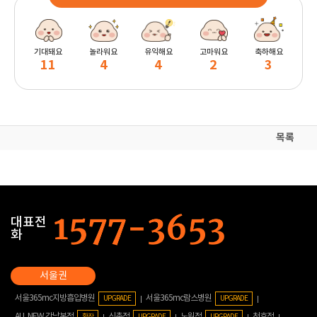
기대돼요
놀라워요
유익해요
고마워요
축하해요
11
4
4
2
3
목록
대표전
화
서울365mc지방흡입병원
서울365mc람스병원
UPGRADE
UPGRADE
ALL NEW 강남본점
신촌점
노원점
천호점
확장
UPGRADE
UPGRADE