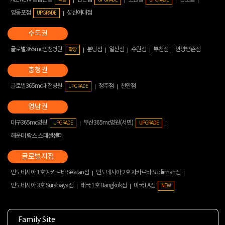
영등포점
성신여대점
UPGRADE
글로벌365mc인천병원
분당점
일산점
수원점
부천점
안양평촌점
확장
글로벌365mc대전병원
청주점
천안점
UPGRADE
대구365mc병원
부산365mc병원(서면)
UPGRADE
UPGRADE
해운대 람스 스페셜센터
인도네시아 1호 자카르타 Selatan점
인도네시아 2호 자카르타 Sudirman점
인도네시아 3호 Surabaya점
태국 1호 Bangkok점
미국 LA점
NEW
Family Site