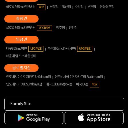
글로벌365mc인천병원
분당점
일산점
수원점
부천점
안양평촌점
확장
글로벌365mc대전병원
청주점
천안점
UPGRADE
대구365mc병원
부산365mc병원(서면)
UPGRADE
UPGRADE
해운대 람스 스페셜센터
인도네시아 1호 자카르타 Selatan점
인도네시아 2호 자카르타 Sudirman점
인도네시아 3호 Surabaya점
태국 1호 Bangkok점
미국 LA점
NEW
Family Site