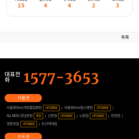
15
4
4
2
3
목록
대표전
화
서울365mc지방흡입병원
서울365mc람스병원
UPGRADE
UPGRADE
ALL NEW 강남본점
신촌점
노원점
천호점
확장
UPGRADE
UPGRADE
영등포점
성신여대점
UPGRADE