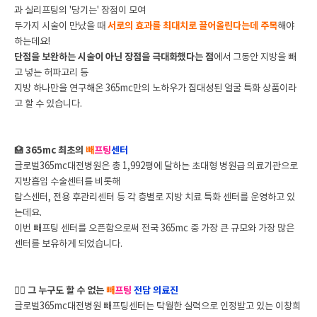
과
실리프팅의 '당기는' 장점이 모여
두가지 시술이 만났을 때
서로의 효과를 최대치로 끌어올린다는데 주목
해야
하는데요!
단점을 보완하는 시술이 아닌 장점을 극대화했다는 점
에서 그동안 지방을 빼
고 넣는 허파고리 등
지방 하나만을 연구해온 365mc만의 노하우가 집대성된 얼굴 특화 상품이라
고 할 수 있습니다.
🏥
365mc 최초의
빼
프팅
센터
글로벌365mc대전병원은 총 1,992평에 달하는 초대형 병원급 의료기관으로
지방흡입 수술센터를 비롯해
람스센터, 전용 후관리센터 등 각 층별로 지방 치료 특화 센터를 운영하고 있
는데요.
이번 빼프팅 센터를 오픈함으로써 전국 365mc 중 가장 큰 규모와 가장 많은
센터를 보유하게 되었습니다.
👨‍⚕️
그 누구도 할 수 없는
빼
프팅
전담 의료진
글로벌365mc대전병원 빼프팅센터는 탁월한 실력으로 인정받고 있는 이창희