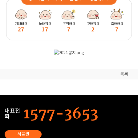
기대돼요
놀라워요
유익해요
고마워요
축하해요
27
17
7
2
7
목록
대표전
화