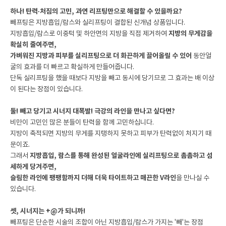
하나! 탄력·처짐의 고민, 과연 리프팅만으로 해결할 수 있을까요?
빼프팅은 지방흡입/람스와 실리프팅이 결합된 신개념 상품입니다.
지방흡입/람스로 이중턱 및 하안면의 지방을 직접 제거하여
지방의 무게감을
확실히 줄여주면,
가벼워진 지방과 피부를 실리프팅으로 더 화끈하게 끌어올릴 수 있어
동안얼
굴의 효과를 더 빠르고 확실하게 만들어줍니다.
단독 실리프팅을 했을 때보다 지방을 빼고 동시에 당기므로 그 효과는 배 이상
이 된다는 장점이 있습니다.
둘! 빼고 당기고 시너지 대폭발! 극강의 라인을 만나고 싶다면?
비만이 고민인 많은 분들이 탄력을 함께 고민하십니다.
지방이 축적되면 지방의 무게를 지탱하지 못하고 피부가 탄력없이 처지기 때
문이죠.
그래서
지방흡입, 람스를 통해 완성된 얼굴라인에 실리프팅으로 촘촘하고 섬
세하게 당겨주면,
슬림한 라인에 팽팽함까지 더해 더욱 타이트하고 매끈한 V라인
을 만나실 수
있습니다.
셋, 시너지는 +@가 되니까!
빼프팅은 단순한 시술의 조합이 아닌 지방흡입/람스가 가지는 '빼'는 장점