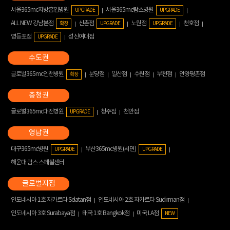
서울365mc지방흡입병원
서울365mc람스병원
UPGRADE
UPGRADE
ALL NEW 강남본점
신촌점
노원점
천호점
확장
UPGRADE
UPGRADE
영등포점
성신여대점
UPGRADE
글로벌365mc인천병원
분당점
일산점
수원점
부천점
안양평촌점
확장
글로벌365mc대전병원
청주점
천안점
UPGRADE
대구365mc병원
부산365mc병원(서면)
UPGRADE
UPGRADE
해운대 람스 스페셜센터
인도네시아 1호 자카르타 Selatan점
인도네시아 2호 자카르타 Sudirman점
인도네시아 3호 Surabaya점
태국 1호 Bangkok점
미국 LA점
NEW