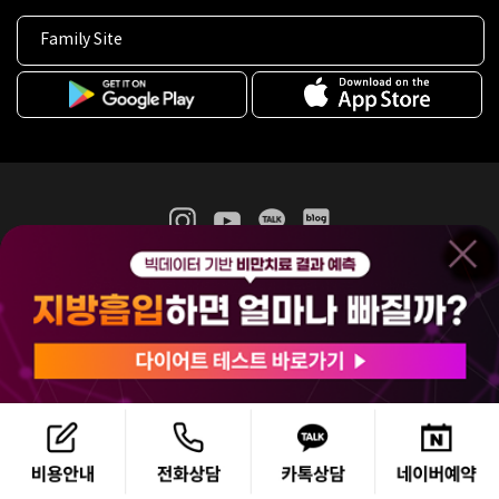
Family Site
365mc 병·의원 이용약관
홈페이지 이용약관
개인정보처리방침
비급여진료수가
증명서발급
인재채용
(주)365mcㅣ서울특별시 서초구 서초대로52길 7, 3~4층(서초동, 제일빌딩)
120-87-04354ㅣ김남철
COPYRIGHT(C) 2025 365mc. ALL RIGHTS RESERVED.